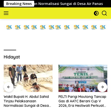
Langsung
njau Pelaksanaan Normalisasi Sungai di Desa Air Panas
Breaking News
ke
konten
memberitakan
dan
mengabarkan
Hidayat
PELTI Parigi Moutong Tancap
Bupati Parigi Moutong
Gas di AATC Berani Cup V
Dorong FKPP Jadi Mitra
2026, Era Hestiwati Perkuat
Strategis Pemerintah dalam
Fondasi Menuju Porprov X
Pembangunan SDM