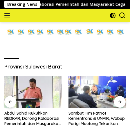
Langsung
AR, Dorong Kolaborasi Pemerintah dan Masyarakat Cegah Keb
Breaking News
ke
konten
memberitakan
dan
mengabarkan
Provinsi Sulawesi Barat
Abdul Sahid Kukuhkan
Sambut Tim Patriot
REDKAR, Dorong Kolaborasi
Kementrans & UNAIR, Wabup
Pemerintah dan Masyarakat
Parigi Moutong Tekankan
Cegah Kebakaran
Realisasi Program