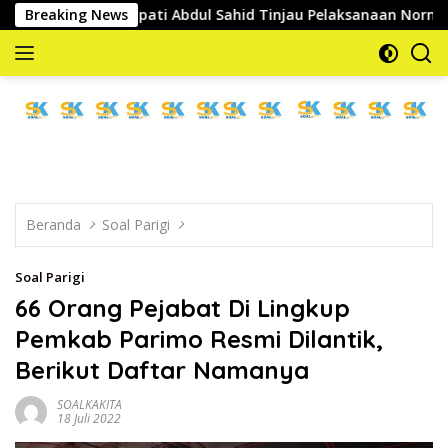
Langsung
Bupati Abdul Sahid Tinjau Pelaksanaan Normalisasi Sungai di De
Breaking News
ke
konten
memberitakan
dan
mengabarkan
Beranda
Soal Parigi
Soal Parigi
66 Orang Pejabat Di Lingkup
Pemkab Parimo Resmi Dilantik,
Berikut Daftar Namanya
SOALKAKITA
18 Juli 2022