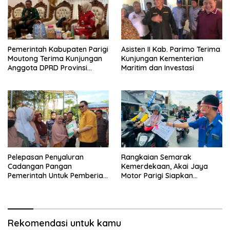
Pemerintah Kabupaten Parigi
Asisten II Kab. Parimo Terima
Moutong Terima Kunjungan
Kunjungan Kementerian
Anggota DPRD Provinsi
Maritim dan Investasi
Sulawesi Tengah
Pelepasan Penyaluran
Rangkaian Semarak
Cadangan Pangan
Kemerdekaan, Akai Jaya
Pemerintah Untuk Pemberian
Motor Parigi Siapkan
Bantuan Pangan Tahun 2024
Doorprize Menarik bagi
Kab. Parigi Moutong
Warga
Rekomendasi untuk kamu