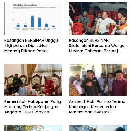
Pasangan BERSINAR Unggul
Pasangan BERSINAR
35,5 persen Diprediksi
Silaturahmi Bersama Warga,
Menang Pilkada Parigi
M Nizar Rahmatu Berjanji
Moutong
Perbaiki Ibu Kota dan Rumah
Sakit Moutong
Pemerintah Kabupaten Parigi
Asisten II Kab. Parimo Terima
Moutong Terima Kunjungan
Kunjungan Kementerian
Anggota DPRD Provinsi
Maritim dan Investasi
Sulawesi Tengah