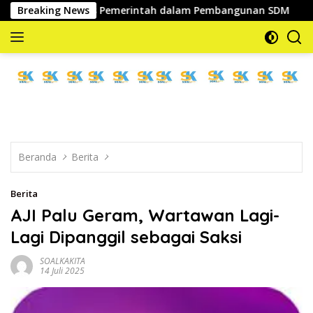
Langsung
Strategis Pemerintah dalam Pembangunan SDM
Breaking News
Wabup Pa
ke
konten
memberitakan
dan
mengabarkan
Beranda
Berita
Berita
AJI Palu Geram, Wartawan Lagi-
Lagi Dipanggil sebagai Saksi
SOALKAKITA
14 Juli 2025