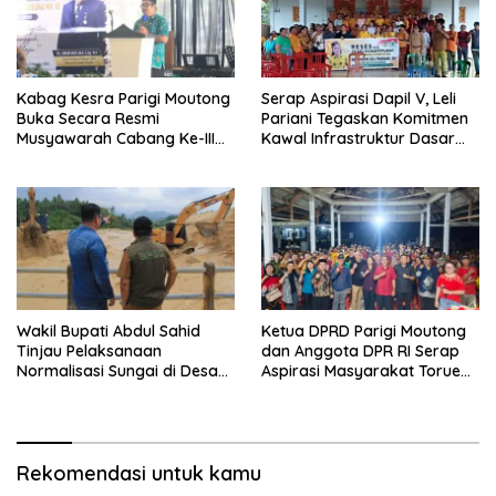
Kabag Kesra Parigi Moutong
Serap Aspirasi Dapil V, Leli
Buka Secara Resmi
Pariani Tegaskan Komitmen
Musyawarah Cabang Ke-III
Kawal Infrastruktur Dasar
Asosiasi Penghulu Republik
dan Pemberdayaan
Indonesia
Masyarakat
Wakil Bupati Abdul Sahid
Ketua DPRD Parigi Moutong
Tinjau Pelaksanaan
dan Anggota DPR RI Serap
Normalisasi Sungai di Desa
Aspirasi Masyarakat Torue
Air Panas
Melalui Reses Bersama
Rekomendasi untuk kamu