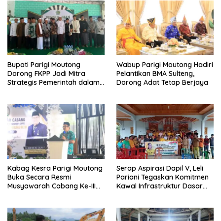
Bupati Parigi Moutong
Wabup Parigi Moutong Hadiri
Dorong FKPP Jadi Mitra
Pelantikan BMA Sulteng,
Strategis Pemerintah dalam
Dorong Adat Tetap Berjaya
Pembangunan SDM
Kabag Kesra Parigi Moutong
Serap Aspirasi Dapil V, Leli
Buka Secara Resmi
Pariani Tegaskan Komitmen
Musyawarah Cabang Ke-III
Kawal Infrastruktur Dasar
Asosiasi Penghulu Republik
dan Pemberdayaan
Indonesia
Masyarakat