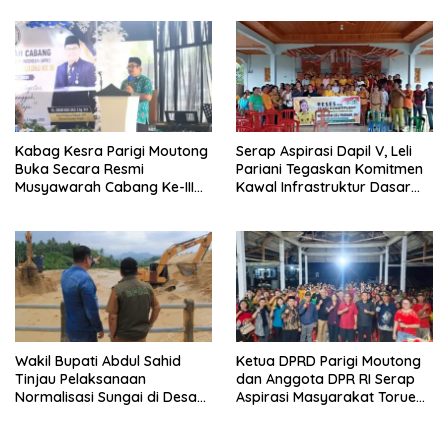
Kabag Kesra Parigi Moutong
Serap Aspirasi Dapil V, Leli
Buka Secara Resmi
Pariani Tegaskan Komitmen
Musyawarah Cabang Ke-III
Kawal Infrastruktur Dasar
Asosiasi Penghulu Republik
dan Pemberdayaan
Indonesia
Masyarakat
Wakil Bupati Abdul Sahid
Ketua DPRD Parigi Moutong
Tinjau Pelaksanaan
dan Anggota DPR RI Serap
Normalisasi Sungai di Desa
Aspirasi Masyarakat Torue
Air Panas
Melalui Reses Bersama