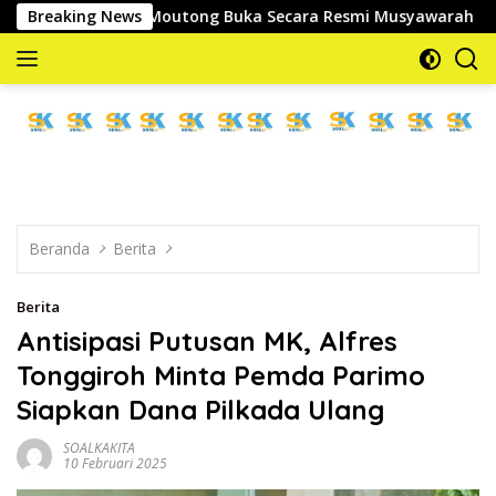
Langsung
Parigi Moutong Buka Secara Resmi Musyawarah Cabang Ke-III A
Breaking News
ke
konten
memberitakan
dan
mengabarkan
Beranda
Berita
Berita
Antisipasi Putusan MK, Alfres
Tonggiroh Minta Pemda Parimo
Siapkan Dana Pilkada Ulang
SOALKAKITA
10 Februari 2025