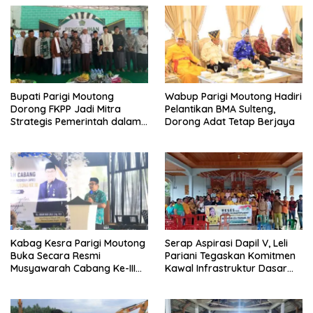
Bupati Parigi Moutong
Wabup Parigi Moutong Hadiri
Dorong FKPP Jadi Mitra
Pelantikan BMA Sulteng,
Strategis Pemerintah dalam
Dorong Adat Tetap Berjaya
Pembangunan SDM
Kabag Kesra Parigi Moutong
Serap Aspirasi Dapil V, Leli
Buka Secara Resmi
Pariani Tegaskan Komitmen
Musyawarah Cabang Ke-III
Kawal Infrastruktur Dasar
Asosiasi Penghulu Republik
dan Pemberdayaan
Indonesia
Masyarakat