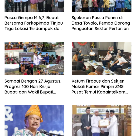
Pasca Gempa M 6,7, Bupati
Syukuran Pasca Panen di
Bersama Forkopimda Tinjau
Desa Tovalo, Pemda Dorong
Tiga Lokasi Terdampak dan
Penguatan Sektor Pertanian
Salurkan Bantuan
dan Perkebunan.
Sampai Dengan 27 Agustus,
Ketum Firdaus dan Sekjen
Progres 100 Hari Kerja
Makali Kumar Pimpin SMSI
Bupati dan Wakil Bupati
Pusat Temui Kabaintelkam
sudah 80 Persen
Polri: Bahas Media Siber
yang Profesional dan
Berkesinambungan