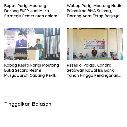
Bupati Parigi Moutong
Wabup Parigi Moutong Hadiri
Dorong FKPP Jadi Mitra
Pelantikan BMA Sulteng,
Strategis Pemerintah dalam
Dorong Adat Tetap Berjaya
Pembangunan SDM
Kabag Kesra Parigi Moutong
Reses di Palapi, Candra
Buka Secara Resmi
Setiawan Kawal Isu Bank
Musyawarah Cabang Ke-III
Tanah Hingga Penanganan
Asosiasi Penghulu Republik
Abrasi Pantai di Taopa
Indonesia
Tinggalkan Balasan