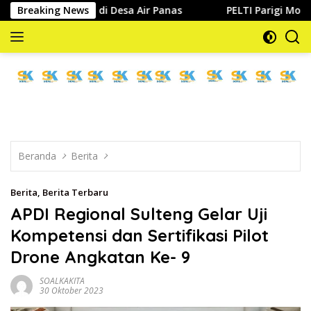
Langsung
 Sungai di Desa Air Panas
Breaking News
PELTI Parigi Moutong Tancap 
ke
konten
memberitakan
dan
mengabarkan
Beranda
Berita
Berita
,
Berita Terbaru
APDI Regional Sulteng Gelar Uji
Kompetensi dan Sertifikasi Pilot
Drone Angkatan Ke- 9
SOALKAKITA
30 Oktober 2023