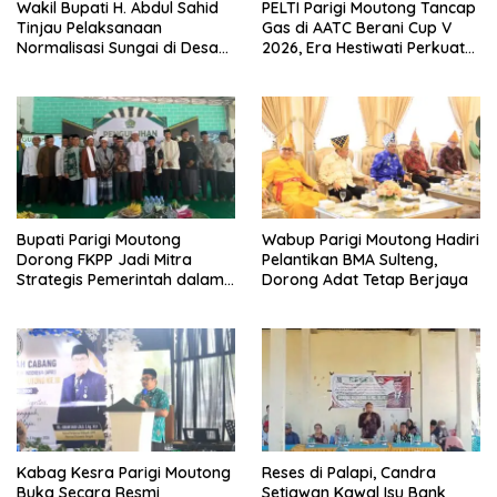
Wakil Bupati H. Abdul Sahid
PELTI Parigi Moutong Tancap
Tinjau Pelaksanaan
Gas di AATC Berani Cup V
Normalisasi Sungai di Desa
2026, Era Hestiwati Perkuat
Air Panas
Fondasi Menuju Porprov X
Sulteng
Bupati Parigi Moutong
Wabup Parigi Moutong Hadiri
Dorong FKPP Jadi Mitra
Pelantikan BMA Sulteng,
Strategis Pemerintah dalam
Dorong Adat Tetap Berjaya
Pembangunan SDM
Kabag Kesra Parigi Moutong
Reses di Palapi, Candra
Buka Secara Resmi
Setiawan Kawal Isu Bank