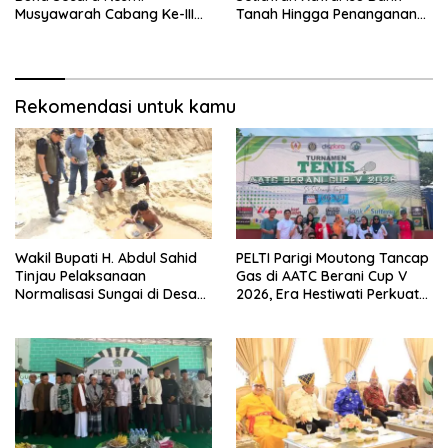
Musyawarah Cabang Ke-III
Tanah Hingga Penanganan
Asosiasi Penghulu Republik
Abrasi Pantai di Taopa
Indonesia
Rekomendasi untuk kamu
Wakil Bupati H. Abdul Sahid
PELTI Parigi Moutong Tancap
Tinjau Pelaksanaan
Gas di AATC Berani Cup V
Normalisasi Sungai di Desa
2026, Era Hestiwati Perkuat
Air Panas
Fondasi Menuju Porprov X
Sulteng