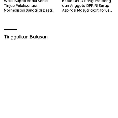
Wakil Bupati Abdul Sahid
Ketua DPRD Parigi Moutong
Tinjau Pelaksanaan
dan Anggota DPR RI Serap
Normalisasi Sungai di Desa
Aspirasi Masyarakat Torue
Air Panas
Melalui Reses Bersama
Tinggalkan Balasan