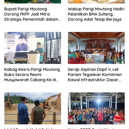
Bupati Parigi Moutong
Wabup Parigi Moutong Hadiri
Dorong FKPP Jadi Mitra
Pelantikan BMA Sulteng,
Strategis Pemerintah dalam
Dorong Adat Tetap Berjaya
Pembangunan SDM
Kabag Kesra Parigi Moutong
Serap Aspirasi Dapil V, Leli
Buka Secara Resmi
Pariani Tegaskan Komitmen
Musyawarah Cabang Ke-III
Kawal Infrastruktur Dasar
Asosiasi Penghulu Republik
dan Pemberdayaan
Indonesia
Masyarakat