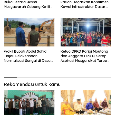
Buka Secara Resmi
Pariani Tegaskan Komitmen
Musyawarah Cabang Ke-III
Kawal Infrastruktur Dasar
Asosiasi Penghulu Republik
dan Pemberdayaan
Indonesia
Masyarakat
Wakil Bupati Abdul Sahid
Ketua DPRD Parigi Moutong
Tinjau Pelaksanaan
dan Anggota DPR RI Serap
Normalisasi Sungai di Desa
Aspirasi Masyarakat Torue
Air Panas
Melalui Reses Bersama
Rekomendasi untuk kamu