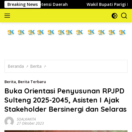
Langsung
gan Potensi Daerah
Breaking News
Wakil Bupati Parigi Moutong Ter
ke
konten
memberitakan
dan
mengabarkan
Beranda
Berita
Berita
,
Berita Terbaru
Buka Orientasi Penyusunan RPJPD
Sulteng 2025-2045, Asisten I Ajak
Stakeholder Bersinergi dan Selaras
SOALKAKITA
27 Oktober 2023