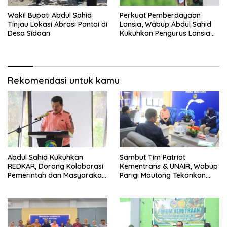
Wakil Bupati Abdul Sahid
Perkuat Pemberdayaan
Tinjau Lokasi Abrasi Pantai di
Lansia, Wabup Abdul Sahid
Desa Sidoan
Kukuhkan Pengurus Lansia
Kecamatan Sidoan
Rekomendasi untuk kamu
Abdul Sahid Kukuhkan
Sambut Tim Patriot
REDKAR, Dorong Kolaborasi
Kementrans & UNAIR, Wabup
Pemerintah dan Masyarakat
Parigi Moutong Tekankan
Cegah Kebakaran
Realisasi Program
Pengembangan Potensi
Daerah