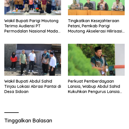
Wakil Bupati Parigi Moutong
Tingkatkan Kesejahteraan
Terima Audiensi PT
Petani, Pemkab Parigi
Permodalan Nasional Madani
Moutong Akselerasi Hilirisasi
Bahas Penguatan UMKM
Kelapa Dalam dan Akses
Permodalan
Wakil Bupati Abdul Sahid
Perkuat Pemberdayaan
Tinjau Lokasi Abrasi Pantai di
Lansia, Wabup Abdul Sahid
Desa Sidoan
Kukuhkan Pengurus Lansia
Kecamatan Sidoan
Tinggalkan Balasan