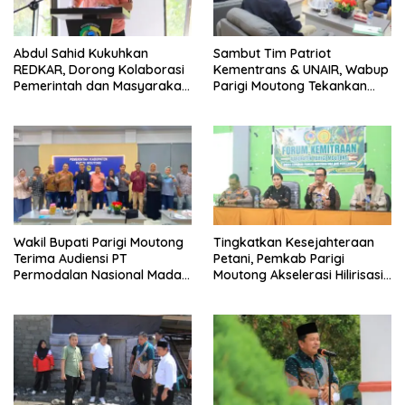
Abdul Sahid Kukuhkan
Sambut Tim Patriot
REDKAR, Dorong Kolaborasi
Kementrans & UNAIR, Wabup
Pemerintah dan Masyarakat
Parigi Moutong Tekankan
Cegah Kebakaran
Realisasi Program
Pengembangan Potensi
Daerah
Wakil Bupati Parigi Moutong
Tingkatkan Kesejahteraan
Terima Audiensi PT
Petani, Pemkab Parigi
Permodalan Nasional Madani
Moutong Akselerasi Hilirisasi
Bahas Penguatan UMKM
Kelapa Dalam dan Akses
Permodalan