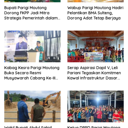
Bupati Parigi Moutong
Wabup Parigi Moutong Hadiri
Dorong FKPP Jadi Mitra
Pelantikan BMA Sulteng,
Strategis Pemerintah dalam
Dorong Adat Tetap Berjaya
Pembangunan SDM
Kabag Kesra Parigi Moutong
Serap Aspirasi Dapil V, Leli
Buka Secara Resmi
Pariani Tegaskan Komitmen
Musyawarah Cabang Ke-III
Kawal Infrastruktur Dasar
Asosiasi Penghulu Republik
dan Pemberdayaan
Indonesia
Masyarakat
Wakil Bupati Abdul Sahid
Ketua DPRD Parigi Moutong