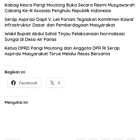
Kabag Kesra Parigi Moutong Buka Secara Resmi Musyawarah
Cabang Ke-III Asosiasi Penghulu Republik Indonesia
Serap Aspirasi Dapil V, Leli Pariani Tegaskan Komitmen Kawal
Infrastruktur Dasar dan Pemberdayaan Masyarakat
Wakil Bupati Abdul Sahid Tinjau Pelaksanaan Normalisasi
Sungai di Desa Air Panas
Ketua DPRD Parigi Moutong dan Anggota DPR RI Serap
Aspirasi Masyarakat Torue Melalui Reses Bersama
Bagikan ini:
Facebook
X
Menyukai ini: