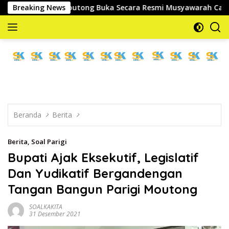
Langsung
arigi Moutong Buka Secara Resmi Musyawarah Cabang Ke-III As
Breaking News
ke
konten
memberitakan
dan
mengabarkan
Beranda
Berita
Berita
,
Soal Parigi
Bupati Ajak Eksekutif, Legislatif
Dan Yudikatif Bergandengan
Tangan Bangun Parigi Moutong
SOALKAKITA
31 Desember 2021