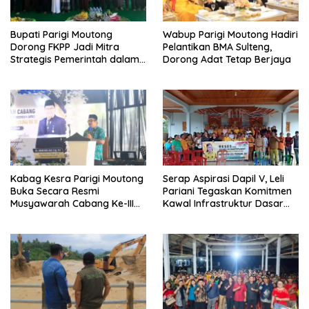
Bupati Parigi Moutong
Wabup Parigi Moutong Hadiri
Dorong FKPP Jadi Mitra
Pelantikan BMA Sulteng,
Strategis Pemerintah dalam
Dorong Adat Tetap Berjaya
Pembangunan SDM
Kabag Kesra Parigi Moutong
Serap Aspirasi Dapil V, Leli
Buka Secara Resmi
Pariani Tegaskan Komitmen
Musyawarah Cabang Ke-III
Kawal Infrastruktur Dasar
Asosiasi Penghulu Republik
dan Pemberdayaan
Indonesia
Masyarakat