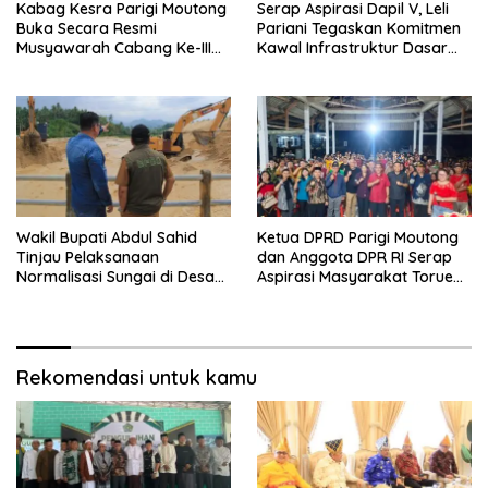
Kabag Kesra Parigi Moutong
Serap Aspirasi Dapil V, Leli
Buka Secara Resmi
Pariani Tegaskan Komitmen
Musyawarah Cabang Ke-III
Kawal Infrastruktur Dasar
Asosiasi Penghulu Republik
dan Pemberdayaan
Indonesia
Masyarakat
Wakil Bupati Abdul Sahid
Ketua DPRD Parigi Moutong
Tinjau Pelaksanaan
dan Anggota DPR RI Serap
Normalisasi Sungai di Desa
Aspirasi Masyarakat Torue
Air Panas
Melalui Reses Bersama
Rekomendasi untuk kamu