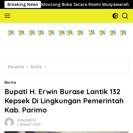
Langsung
ra Parigi Moutong Buka Secara Resmi Musyawarah Cabang Ke-III
Breaking News
ke
konten
memberitakan
dan
mengabarkan
Beranda
Berita
Berita
Bupati H. Erwin Burase Lantik 132
Kepsek Di Lingkungan Pemerintah
Kab. Parimo
SOALKAKITA
2 Januari 2026