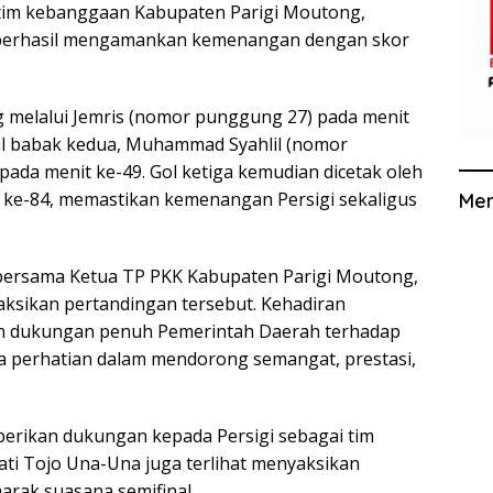
 tim kebanggaan Kabupaten Parigi Moutong,
ga berhasil mengamankan kemenangan dengan skor
ng melalui Jemris (nomor punggung 27) pada menit
al babak kedua, Muhammad Syahlil (nomor
a menit ke-49. Gol ketiga kemudian dicetak oleh
 ke-84, memastikan kemenangan Persigi sekaligus
Me
 bersama Ketua TP PKK Kabupaten Parigi Moutong,
aksikan pertandingan tersebut. Kehadiran
 dukungan penuh Pemerintah Daerah terhadap
ta perhatian dalam mendorong semangat, prestasi,
berikan dukungan kepada Persigi sebagai tim
ati Tojo Una-Una juga terlihat menyaksikan
rak suasana semifinal.