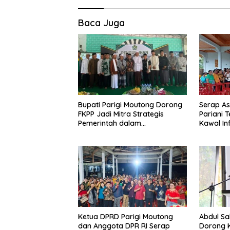
Baca Juga
Bupati Parigi Moutong Dorong
Serap Asp
FKPP Jadi Mitra Strategis
Pariani 
Pemerintah dalam
Kawal In
Pembangunan SDM
Pemberd
Ketua DPRD Parigi Moutong
Abdul Sa
dan Anggota DPR RI Serap
Dorong K