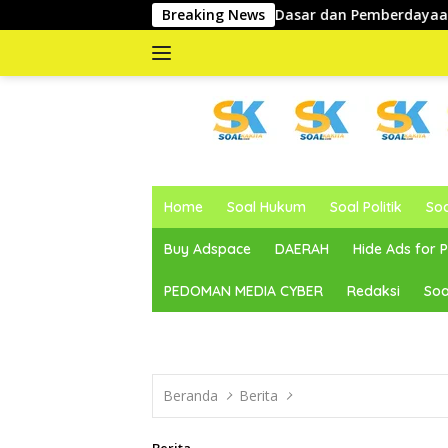
Langsung
wal Infrastruktur Dasar dan Pemberdayaan Masyarakat
Breaking News
W
ke
konten
memberitakan
dan
Home
Soal Hukum
Soal Politik
So
mengabarkan
Buy Adspace
DAERAH
Hide Ads for
PEDOMAN MEDIA CYBER
Redaksi
Soa
Beranda
Berita