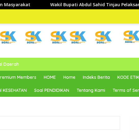
akil Bupati Abdul Sahid Tinjau Pelaksanaan Normalisasi Sungai
al Daerah
 Premium Members
HOME
Home
Indeks Berita
KODE ETIK
l KESEHATAN
Soal PENDIDIKAN
Tentang Kami
Terms of Ser