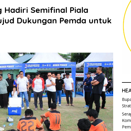
 Hadiri Semifinal Piala
ujud Dukungan Pemda untuk
HE
Bupa
Stra
Sera
Komi
Pem