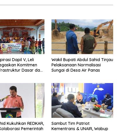
irasi Dapil V, Leli
Wakil Bupati Abdul Sahid Tinjau
Tegaskan Komitmen
Pelaksanaan Normalisasi
frastruktur Dasar dan
Sungai di Desa Air Panas
ayaan Masyarakat
hid Kukuhkan REDKAR,
Sambut Tim Patriot
olaborasi Pemerintah
Kementrans & UNAIR, Wabup