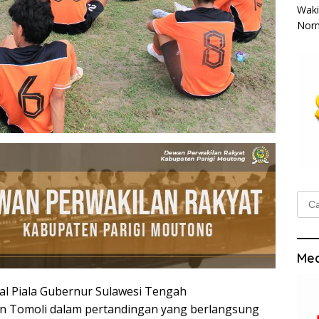
Waki
Norm
Cari
untu
Med
nal Piala Gubernur Sulawesi Tengah
n Tomoli dalam pertandingan yang berlangsung