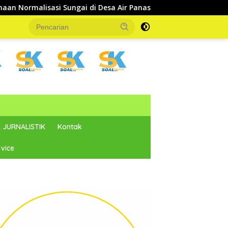
 di Desa Air Panas
Ketua DPRD Parigi Moutong dan Angg
 JURNALISTIK
Kontak
vice