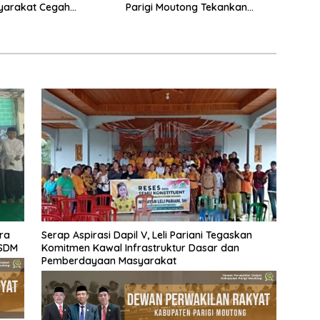
yarakat Cegah
Parigi Moutong Tekankan
an
Realisasi Program
Pengembangan Potensi
Daerah
ra
Serap Aspirasi Dapil V, Leli Pariani Tegaskan
 SDM
Komitmen Kawal Infrastruktur Dasar dan
Pemberdayaan Masyarakat