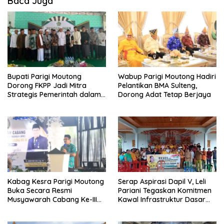
Baca Juga
Bupati Parigi Moutong
Wabup Parigi Moutong Hadiri
Dorong FKPP Jadi Mitra
Pelantikan BMA Sulteng,
Strategis Pemerintah dalam
Dorong Adat Tetap Berjaya
Pembangunan SDM
Kabag Kesra Parigi Moutong
Serap Aspirasi Dapil V, Leli
Buka Secara Resmi
Pariani Tegaskan Komitmen
Musyawarah Cabang Ke-III
Kawal Infrastruktur Dasar
Asosiasi Penghulu Republik
dan Pemberdayaan
Indonesia
Masyarakat