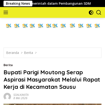
Langsung
rategis Pemerintah dalam Pembangunan SDM
Breaking News
Wabup Par
ke
konten
memberitakan
dan
mengabarkan
Beranda
Berita
Berita
Bupati Parigi Moutong Serap
Aspirasi Masyarakat Melalui Rapat
Kerja di Kecamatan Sausu
SOALKAKITA
8 Mei 2026