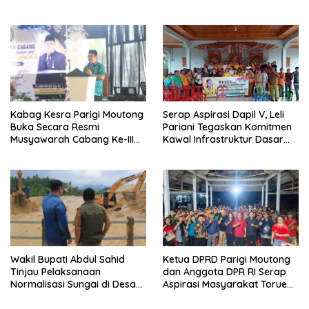
Pembangunan SDM
Kabag Kesra Parigi Moutong
Serap Aspirasi Dapil V, Leli
Buka Secara Resmi
Pariani Tegaskan Komitmen
Musyawarah Cabang Ke-III
Kawal Infrastruktur Dasar
Asosiasi Penghulu Republik
dan Pemberdayaan
Indonesia
Masyarakat
Wakil Bupati Abdul Sahid
Ketua DPRD Parigi Moutong
Tinjau Pelaksanaan
dan Anggota DPR RI Serap
Normalisasi Sungai di Desa
Aspirasi Masyarakat Torue
Air Panas
Melalui Reses Bersama