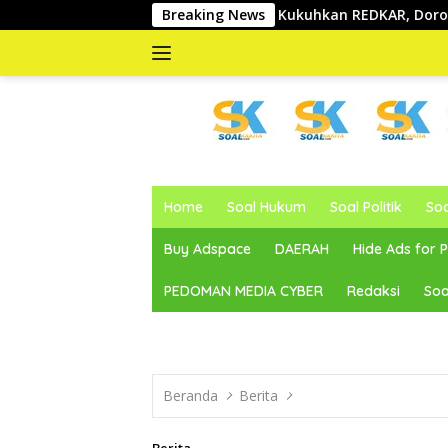
Langsung
Abdul Sahid Kukuhkan REDKAR, Dorong Kolaborasi Pem
Breaking News
ke
konten
memberitakan
dan
Home
Soal Hukum
Soal Politik
So
mengabarkan
Buy Adspace
DAERAH
Hide Ads for
PEDOMAN MEDIA CYBER
Redaksi
Soa
Beranda
Berita