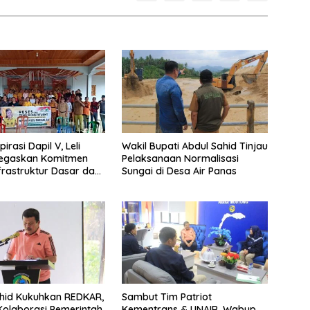
irasi Dapil V, Leli
Wakil Bupati Abdul Sahid Tinjau
Tegaskan Komitmen
Pelaksanaan Normalisasi
frastruktur Dasar dan
Sungai di Desa Air Panas
ayaan Masyarakat
hid Kukuhkan REDKAR,
Sambut Tim Patriot
olaborasi Pemerintah
Kementrans & UNAIR, Wabup