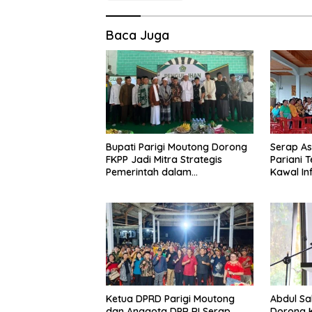
Baca Juga
Bupati Parigi Moutong Dorong
Serap Asp
FKPP Jadi Mitra Strategis
Pariani 
Pemerintah dalam
Kawal In
Pembangunan SDM
Pemberd
Ketua DPRD Parigi Moutong
Abdul Sa
dan Anggota DPR RI Serap
Dorong K