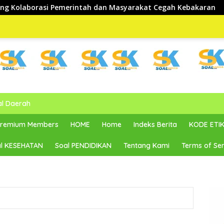
erintah dan Masyarakat Cegah Kebakaran
al Daerah
 Premium Members
HOME
Home
Indeks Berita
KODE ETIK
l KESEHATAN
Soal PENDIDIKAN
Tentang Kami
Terms of Ser