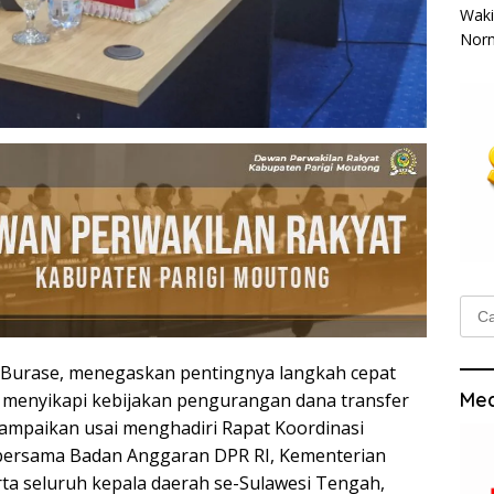
Waki
Norm
Cari
untu
n Burase, menegaskan pentingnya langkah cepat
Med
 menyikapi kebijakan pengurangan dana transfer
isampaikan usai menghadiri Rapat Koordinasi
 bersama Badan Anggaran DPR RI, Kementerian
ta seluruh kepala daerah se-Sulawesi Tengah,