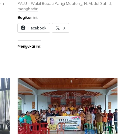
win
PALU – Wakil Bupati Parigi Moutong, H. Abdul Sahid,
menghadiri…
Bagikan ini:
Facebook
X
Menyukai ini: