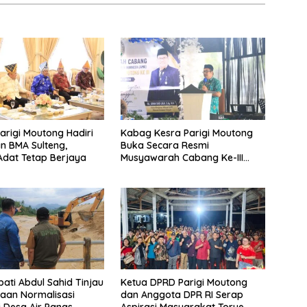
rigi Moutong Hadiri
Kabag Kesra Parigi Moutong
an BMA Sulteng,
Buka Secara Resmi
dat Tetap Berjaya
Musyawarah Cabang Ke-III
Asosiasi Penghulu Republik
Indonesia
pati Abdul Sahid Tinjau
Ketua DPRD Parigi Moutong
aan Normalisasi
dan Anggota DPR RI Serap
i Desa Air Panas
Aspirasi Masyarakat Torue