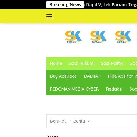
Langsung
erap Aspirasi Dapil V, Leli Pariani Tegaskan Komitmen Kawal 
Breaking News
ke
konten
memberitakan
dan
Home
Soal Hukum
Soal Politik
So
mengabarkan
Buy Adspace
DAERAH
Hide Ads for
PEDOMAN MEDIA CYBER
Redaksi
Soa
Beranda
Berita