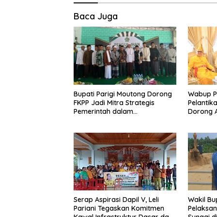
Baca Juga
Bupati Parigi Moutong Dorong
Wabup Pa
FKPP Jadi Mitra Strategis
Pelantik
Pemerintah dalam
Dorong A
Pembangunan SDM
Serap Aspirasi Dapil V, Leli
Wakil Bu
Pariani Tegaskan Komitmen
Pelaksan
Kawal Infrastruktur Dasar dan
Sungai d