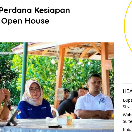
 Perdana Kesiapan
s Open House
HE
Bupa
Stra
Wabu
Sult
Kaba