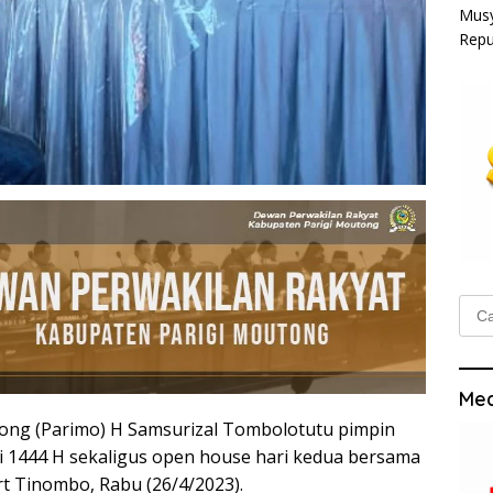
Musy
Repu
Cari
untu
Med
ng (Parimo) H Samsurizal Tombolotutu pimpin
tri 1444 H sekaligus open house hari kedua bersama
rt Tinombo, Rabu (26/4/2023).