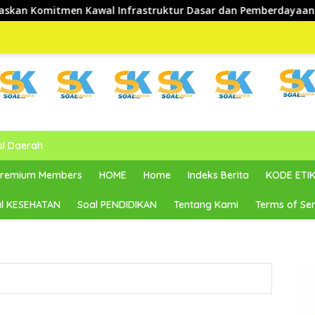
Infrastruktur Dasar dan Pemberdayaan Masyarakat
Wakil
al Daerah
 Premium Members
HOME
Home
Indeks Berita
KODE ETIK
l KESEHATAN
Soal PENDIDIKAN
Tentang Kami
Terms of Ser