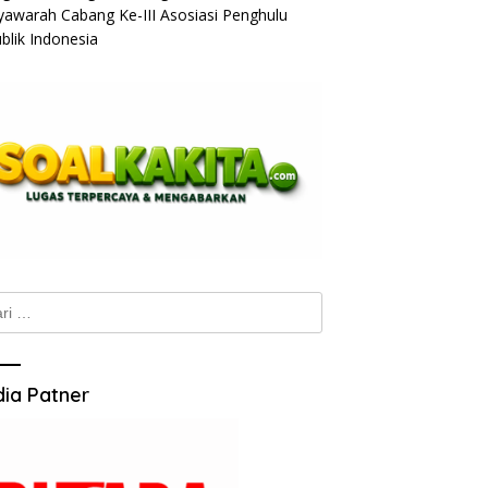
awarah Cabang Ke-III Asosiasi Penghulu
blik Indonesia
k:
ia Patner