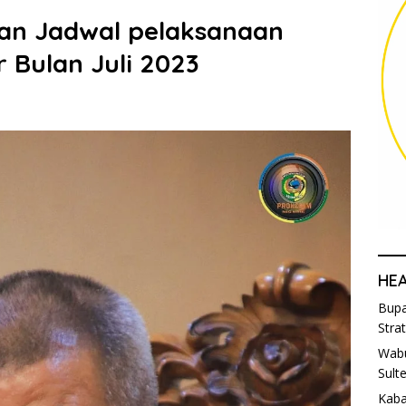
kan Jadwal pelaksanaan
r Bulan Juli 2023
HE
Bupa
Stra
Wabu
Sult
Kaba