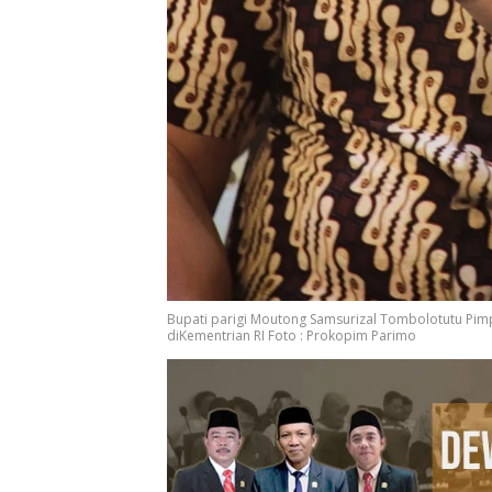
Bupati parigi Moutong Samsurizal Tombolotutu Pim
diKementrian RI Foto : Prokopim Parimo