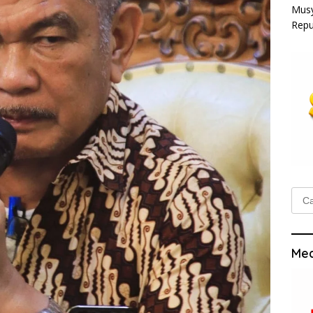
Musy
Repu
Cari
untu
Med