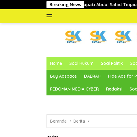
Langsung
Wakil Bupati Abdul Sahid Tinjau Pelaksanaan Normalisasi Sun
Breaking News
ke
konten
memberitakan
dan
Home
Soal Hukum
Soal Politik
So
mengabarkan
Buy Adspace
DAERAH
Hide Ads for
PEDOMAN MEDIA CYBER
Redaksi
Soa
Beranda
Berita