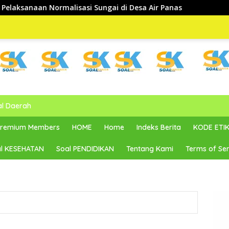
gai di Desa Air Panas
al Daerah
 Premium Members
HOME
Home
Indeks Berita
KODE ETIK
l KESEHATAN
Soal PENDIDIKAN
Tentang Kami
Terms of Ser