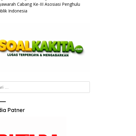
awarah Cabang Ke-III Asosiasi Penghulu
blik Indonesia
k:
ia Patner