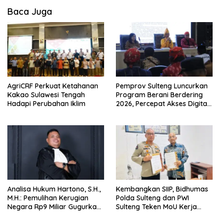
Baca Juga
AgriCRF Perkuat Ketahanan
Pemprov Sulteng Luncurkan
Kakao Sulawesi Tengah
Program Berani Berdering
Hadapi Perubahan Iklim
2026, Percepat Akses Digital
hingga Pelosok.
Analisa Hukum Hartono, S.H.,
Kembangkan SIIP, Bidhumas
M.H.: Pemulihan Kerugian
Polda Sulteng dan PWI
Negara Rp9 Miliar Gugurkan
Sulteng Teken MoU Kerja
Unsur Pidana Kasus
Sama