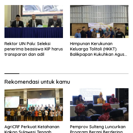
Pengadaan Tanah dan
Bangunan Mess Pemda
Morowali
Rektor UIN Palu: Seleksi
Himpunan Kerukunan
penerima beasiswa KIP harus
Keluarga Tolitoli (HKKT)
transparan dan adil
Balikpapan Kukuhkan Agus
Munawar sebagai Ketua
Baru
Rekomendasi untuk kamu
AgriCRF Perkuat Ketahanan
Pemprov Sulteng Luncurkan
Kakao Sulawesi Tengah
Program Berani Berdering