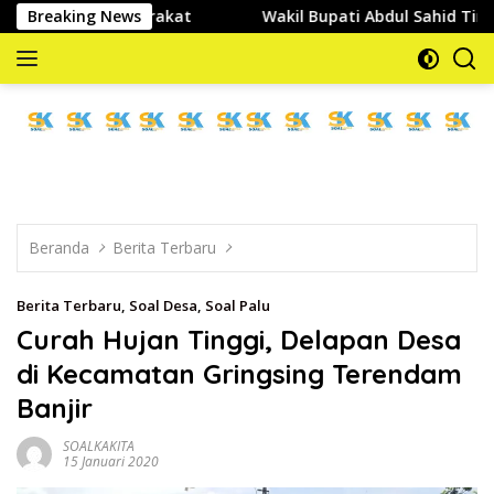
Langsung
 Masyarakat
Breaking News
Wakil Bupati Abdul Sahid Tinjau Pelaksana
ke
konten
memberitakan
dan
mengabarkan
Beranda
Berita Terbaru
Berita Terbaru
,
Soal Desa
,
Soal Palu
Curah Hujan Tinggi, Delapan Desa
di Kecamatan Gringsing Terendam
Banjir
SOALKAKITA
15 Januari 2020