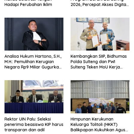
Hadapi Perubahan Iklim
2026, Percepat Akses Digital
hingga Pelosok.
Analisa Hukum Hartono, S.H.,
Kembangkan SIIP, Bidhumas
M.H.: Pemulihan Kerugian
Polda Sulteng dan PWI
Negara Rp9 Miliar Gugurkan
Sulteng Teken MoU Kerja
Unsur Pidana Kasus
Sama
Pengadaan Tanah dan
Bangunan Mess Pemda
Morowali
Rektor UIN Palu: Seleksi
Himpunan Kerukunan
penerima beasiswa KIP harus
Keluarga Tolitoli (HKKT)
transparan dan adil
Balikpapan Kukuhkan Agus