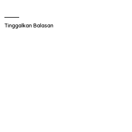
Munawar sebagai Ketua
Baru
Tinggalkan Balasan