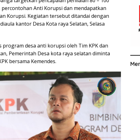
anga targetkan pencapaian penilaian 80 – 100
a percontohan Anti Korupsi dan mendapatkan
n Korupsi. Kegiatan tersebut ditandai dengan
aula kantor Desa Kota raya Selatan, Selasa
s program desa anti korupsi oleh Tim KPK dan
n, Pemerintah Desa kota raya selatan diminta
h KPK bersama Kemendes.
Me