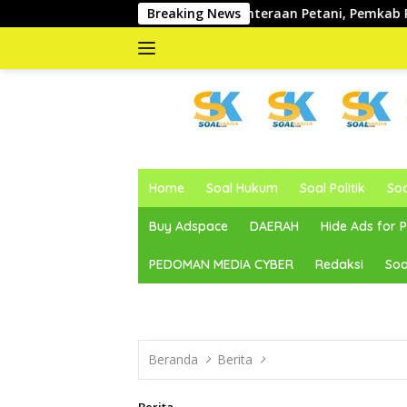
Langsung
katkan Kesejahteraan Petani, Pemkab Parigi Moutong Akselerasi
Breaking News
ke
konten
memberitakan
dan
Home
Soal Hukum
Soal Politik
So
mengabarkan
Buy Adspace
DAERAH
Hide Ads for
PEDOMAN MEDIA CYBER
Redaksi
Soa
Beranda
Berita