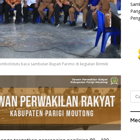
Samb
Pari
Peng
Tombolotutu baca sambutan Bupati Parimo di kegiatan Bimtek
Cari
untu
Med