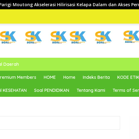
 Hilirisasi Kelapa Dalam dan Akses Permodalan
al Daerah
 Premium Members
HOME
Home
Indeks Berita
KODE ETIK
l KESEHATAN
Soal PENDIDIKAN
Tentang Kami
Terms of Ser