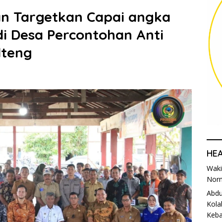
an Targetkan Capai angka
di Desa Percontohan Anti
lteng
HE
Waki
Norm
Abdu
Kola
Keba