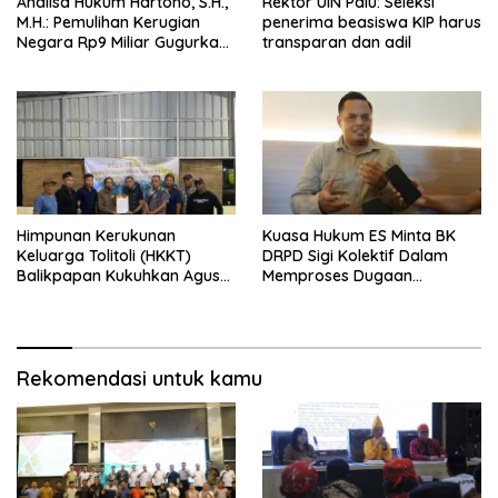
Analisa Hukum Hartono, S.H.,
Rektor UIN Palu: Seleksi
M.H.: Pemulihan Kerugian
penerima beasiswa KIP harus
Negara Rp9 Miliar Gugurkan
transparan dan adil
Unsur Pidana Kasus
Pengadaan Tanah dan
Bangunan Mess Pemda
Morowali
Himpunan Kerukunan
Kuasa Hukum ES Minta BK
Keluarga Tolitoli (HKKT)
DRPD Sigi Kolektif Dalam
Balikpapan Kukuhkan Agus
Memproses Dugaan
Munawar sebagai Ketua
Pelanggaran Kode Etik
Baru
Rekomendasi untuk kamu