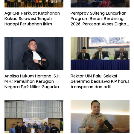
AgriCRF Perkuat Ketahanan
Pemprov Sulteng Luncurkan
Kakao Sulawesi Tengah
Program Berani Berdering
Hadapi Perubahan Iklim
2026, Percepat Akses Digital
hingga Pelosok.
Analisa Hukum Hartono, S.H.,
Rektor UIN Palu: Seleksi
M.H.: Pemulihan Kerugian
penerima beasiswa KIP harus
Negara Rp9 Miliar Gugurkan
transparan dan adil
Unsur Pidana Kasus
Pengadaan Tanah dan
Bangunan Mess Pemda
Morowali