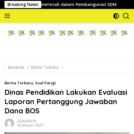
Langsung
tegis Pemerintah dalam Pembangunan SDM
Breaking News
Serap Aspira
ke
konten
memberitakan
dan
mengabarkan
Beranda
Berita Terbaru
Berita Terbaru
,
Soal Parigi
Dinas Pendidikan Lakukan Evaluasi
Laporan Pertanggung Jawaban
Dana BOS
SOALKAKITA
30 Januari 2020