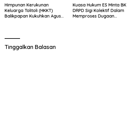
Himpunan Kerukunan
Kuasa Hukum ES Minta BK
Keluarga Tolitoli (HKKT)
DRPD Sigi Kolektif Dalam
Balikpapan Kukuhkan Agus
Memproses Dugaan
Munawar sebagai Ketua
Pelanggaran Kode Etik
Baru
Tinggalkan Balasan