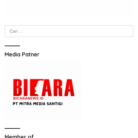
Cari
untuk:
Media Patner
Member of