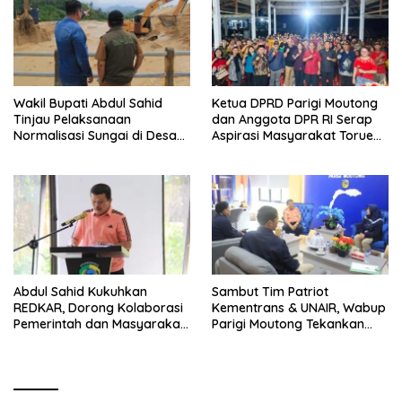
Wakil Bupati Abdul Sahid
Ketua DPRD Parigi Moutong
Tinjau Pelaksanaan
dan Anggota DPR RI Serap
Normalisasi Sungai di Desa
Aspirasi Masyarakat Torue
Air Panas
Melalui Reses Bersama
Abdul Sahid Kukuhkan
Sambut Tim Patriot
REDKAR, Dorong Kolaborasi
Kementrans & UNAIR, Wabup
Pemerintah dan Masyarakat
Parigi Moutong Tekankan
Cegah Kebakaran
Realisasi Program
Pengembangan Potensi
Daerah