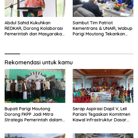
Abdul Sahid Kukuhkan
Sambut Tim Patriot
REDKAR, Dorong Kolaborasi
Kementrans & UNAIR, Wabup
Pemerintah dan Masyarakat
Parigi Moutong Tekankan
Cegah Kebakaran
Realisasi Program
Pengembangan Potensi
Daerah
Rekomendasi untuk kamu
Bupati Parigi Moutong
Serap Aspirasi Dapil V, Leli
Dorong FKPP Jadi Mitra
Pariani Tegaskan Komitmen
Strategis Pemerintah dalam
Kawal Infrastruktur Dasar
Pembangunan SDM
dan Pemberdayaan
Masyarakat