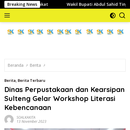
Langsung
n Masyarakat
Breaking News
Wakil Bupati Abdul Sahid Tinjau Pelaksana
ke
konten
memberitakan
dan
mengabarkan
Beranda
Berita
Berita
,
Berita Terbaru
Dinas Perpustakaan dan Kearsipan
Sulteng Gelar Workshop Literasi
Kebencanaan
SOALKAKITA
13 November 2023