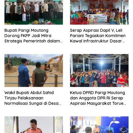
Bupati Parigi Moutong
Serap Aspirasi Dapil V, Leli
Dorong FKPP Jadi Mitra
Pariani Tegaskan Komitmen
Strategis Pemerintah dalam
Kawal Infrastruktur Dasar
Pembangunan SDM
dan Pemberdayaan
Masyarakat
Wakil Bupati Abdul Sahid
Ketua DPRD Parigi Moutong
Tinjau Pelaksanaan
dan Anggota DPR RI Serap
Normalisasi Sungai di Desa
Aspirasi Masyarakat Torue
Air Panas
Melalui Reses Bersama