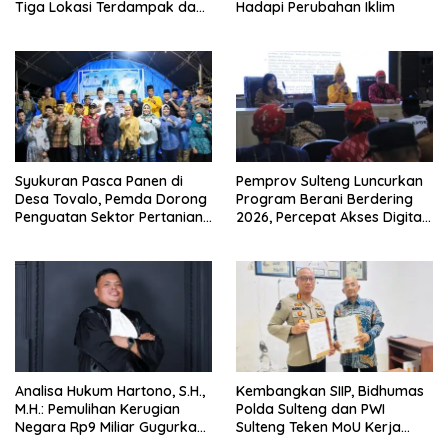
Tiga Lokasi Terdampak dan
Hadapi Perubahan Iklim
Salurkan Bantuan
Syukuran Pasca Panen di
Pemprov Sulteng Luncurkan
Desa Tovalo, Pemda Dorong
Program Berani Berdering
Penguatan Sektor Pertanian
2026, Percepat Akses Digital
dan Perkebunan.
hingga Pelosok.
Analisa Hukum Hartono, S.H.,
Kembangkan SIIP, Bidhumas
M.H.: Pemulihan Kerugian
Polda Sulteng dan PWI
Negara Rp9 Miliar Gugurkan
Sulteng Teken MoU Kerja
Unsur Pidana Kasus
Sama