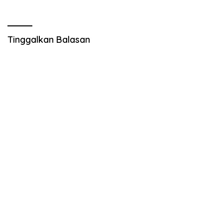
Pengadaan Tanah dan
Bangunan Mess Pemda
Morowali
Tinggalkan Balasan