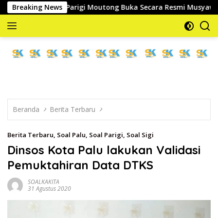
Langsung
g Kesra Parigi Moutong Buka Secara Resmi Musyawarah Cabang K
Breaking News
ke
konten
memberitakan
dan
mengabarkan
Beranda
Berita Terbaru
Berita Terbaru
,
Soal Palu
,
Soal Parigi
,
Soal Sigi
Dinsos Kota Palu lakukan Validasi
Pemuktahiran Data DTKS
SOALKAKITA
31 Agustus 2020