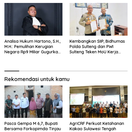
Analisa Hukum Hartono, S.H.,
Kembangkan SIIP, Bidhumas
M.H.: Pemulihan Kerugian
Polda Sulteng dan PWI
Negara Rp9 Miliar Gugurkan
Sulteng Teken MoU Kerja
Unsur Pidana Kasus
Sama
Pengadaan Tanah dan
Bangunan Mess Pemda
Morowali
Rekomendasi untuk kamu
Pasca Gempa M 6,7, Bupati
AgriCRF Perkuat Ketahanan
Bersama Forkopimda Tinjau
Kakao Sulawesi Tengah