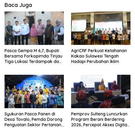
Baca Juga
Pasca Gempa M 6,7, Bupati
AgriCRF Perkuat Ketahanan
Bersama Forkopimda Tinjau
Kakao Sulawesi Tengah
Tiga Lokasi Terdampak dan
Hadapi Perubahan Iklim
Salurkan Bantuan
Syukuran Pasca Panen di
Pemprov Sulteng Luncurkan
Desa Tovalo, Pemda Dorong
Program Berani Berdering
Penguatan Sektor Pertanian
2026, Percepat Akses Digital
dan Perkebunan.
hingga Pelosok.