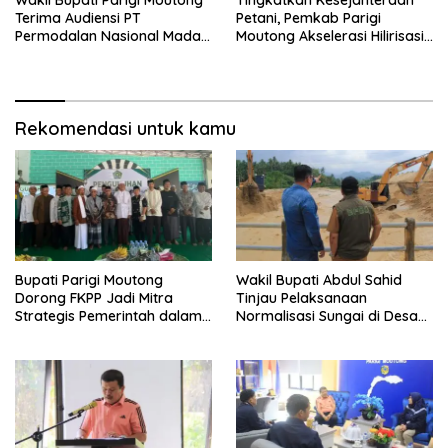
Terima Audiensi PT
Petani, Pemkab Parigi
Permodalan Nasional Madani
Moutong Akselerasi Hilirisasi
Bahas Penguatan UMKM
Kelapa Dalam dan Akses
Permodalan
Rekomendasi untuk kamu
Bupati Parigi Moutong
Wakil Bupati Abdul Sahid
Dorong FKPP Jadi Mitra
Tinjau Pelaksanaan
Strategis Pemerintah dalam
Normalisasi Sungai di Desa
Pembangunan SDM
Air Panas