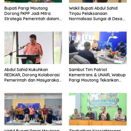
Bupati Parigi Moutong
Wakil Bupati Abdul Sahid
Dorong FKPP Jadi Mitra
Tinjau Pelaksanaan
Strategis Pemerintah dalam
Normalisasi Sungai di Desa
Pembangunan SDM
Air Panas
Abdul Sahid Kukuhkan
Sambut Tim Patriot
REDKAR, Dorong Kolaborasi
Kementrans & UNAIR, Wabup
Pemerintah dan Masyarakat
Parigi Moutong Tekankan
Cegah Kebakaran
Realisasi Program
Pengembangan Potensi
Daerah
Wakil Bupati Parigi Moutong
Tingkatkan Kesejahteraan