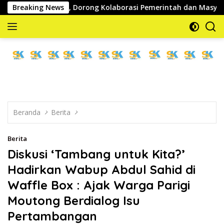
Langsung
 REDKAR, Dorong Kolaborasi Pemerintah dan Masyarakat Cega
Breaking News
ke
konten
memberitakan
dan
mengabarkan
Beranda
Berita
Berita
Diskusi ‘Tambang untuk Kita?’
Hadirkan Wabup Abdul Sahid di
Waffle Box : Ajak Warga Parigi
Moutong Berdialog Isu
Pertambangan