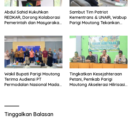
Abdul Sahid Kukuhkan
Sambut Tim Patriot
REDKAR, Dorong Kolaborasi
Kementrans & UNAIR, Wabup
Pemerintah dan Masyarakat
Parigi Moutong Tekankan
Cegah Kebakaran
Realisasi Program
Pengembangan Potensi
Daerah
Wakil Bupati Parigi Moutong
Tingkatkan Kesejahteraan
Terima Audiensi PT
Petani, Pemkab Parigi
Permodalan Nasional Madani
Moutong Akselerasi Hilirisasi
Bahas Penguatan UMKM
Kelapa Dalam dan Akses
Permodalan
Tinggalkan Balasan