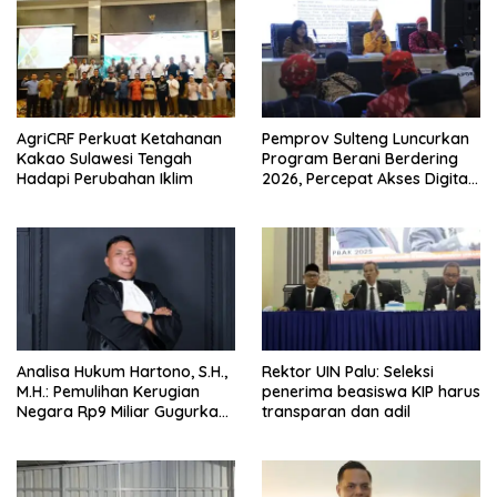
AgriCRF Perkuat Ketahanan
Pemprov Sulteng Luncurkan
Kakao Sulawesi Tengah
Program Berani Berdering
Hadapi Perubahan Iklim
2026, Percepat Akses Digital
hingga Pelosok.
Analisa Hukum Hartono, S.H.,
Rektor UIN Palu: Seleksi
M.H.: Pemulihan Kerugian
penerima beasiswa KIP harus
Negara Rp9 Miliar Gugurkan
transparan dan adil
Unsur Pidana Kasus
Pengadaan Tanah dan
Bangunan Mess Pemda
Morowali