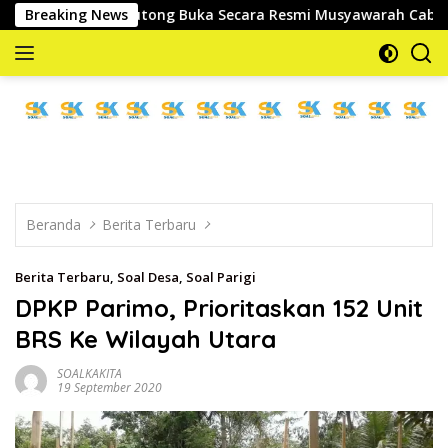
Langsung
Parigi Moutong Buka Secara Resmi Musyawarah Cabang Ke-III As
Breaking News
ke
konten
memberitakan
dan
mengabarkan
Beranda
Berita Terbaru
Berita Terbaru
,
Soal Desa
,
Soal Parigi
DPKP Parimo, Prioritaskan 152 Unit
BRS Ke Wilayah Utara
SOALKAKITA
19 September 2020