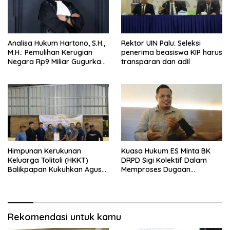
Analisa Hukum Hartono, S.H.,
Rektor UIN Palu: Seleksi
M.H.: Pemulihan Kerugian
penerima beasiswa KIP harus
Negara Rp9 Miliar Gugurkan
transparan dan adil
Unsur Pidana Kasus
Pengadaan Tanah dan
Bangunan Mess Pemda
Morowali
Himpunan Kerukunan
Kuasa Hukum ES Minta BK
Keluarga Tolitoli (HKKT)
DRPD Sigi Kolektif Dalam
Balikpapan Kukuhkan Agus
Memproses Dugaan
Munawar sebagai Ketua
Pelanggaran Kode Etik
Baru
Rekomendasi untuk kamu