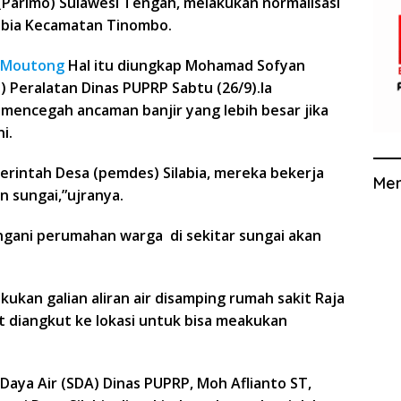
Parimo) Sulawesi Tengah, melakukan normalisasi
labia Kecamatan Tinombo.
gi Moutong
Hal itu diungkap Mohamad Sofyan
 Peralatan Dinas PUPRP Sabtu (26/9).Ia
mencegah ancaman banjir yang lebih besar jika
i.
emerintah Desa (pemdes) Silabia, mereka bekerja
Me
 sungai,”ujranya.
angani perumahan warga di sekitar sungai akan
ukan galian aliran air disamping rumah sakit Raja
t diangkut ke lokasi untuk bisa meakukan
 Daya Air (SDA) Dinas PUPRP, Moh Aflianto ST,