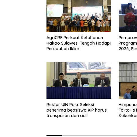
AgriCRF Perkuat Ketahanan
Pemprov 
Kakao Sulawesi Tengah Hadapi
Program 
Perubahan Iklim
2026, Pe
hingga P
Rektor UIN Palu: Seleksi
Himpuna
penerima beasiswa KIP harus
Tolitoli 
transparan dan adil
Kukuhka
sebagai 