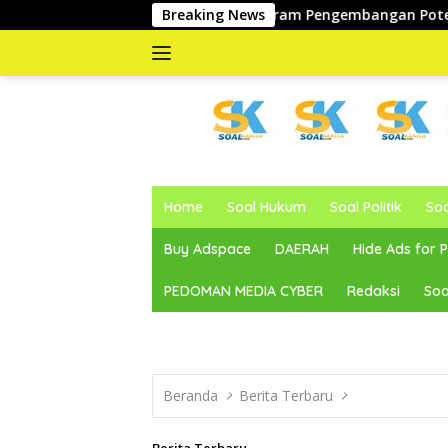
Langsung
ealisasi Program Pengembangan Potensi Daerah
Breaking News
Wakil
ke
konten
memberitakan
dan
Home
Soal Hukum
Soal Politik
So
mengabarkan
Buy Adspace
DAERAH
Hide Ads for
PEDOMAN MEDIA CYBER
Redaksi
Soa
Beranda
Berita Terbaru