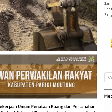
Samb
Pari
Peng
Cari
untu
Med
Pekerjaan Umum Penataan Ruang dan Pertanahan