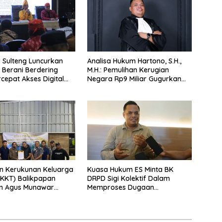
Sulteng Luncurkan
Analisa Hukum Hartono, S.H.,
Berani Berdering
M.H.: Pemulihan Kerugian
rcepat Akses Digital
Negara Rp9 Miliar Gugurkan
elosok.
Unsur Pidana Kasus
Pengadaan Tanah dan
Bangunan Mess Pemda
Morowali
n Kerukunan Keluarga
Kuasa Hukum ES Minta BK
(HKKT) Balikpapan
DRPD Sigi Kolektif Dalam
n Agus Munawar
Memproses Dugaan
Ketua Baru
Pelanggaran Kode Etik