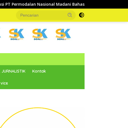
nal Madani Bahas Penguatan UMKM
Tingkatkan Kesejaht
 JURNALISTIK
Kontak
vice