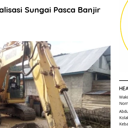
isasi Sungai Pasca Banjir
HE
Waki
Norm
Abdu
Kola
Keba