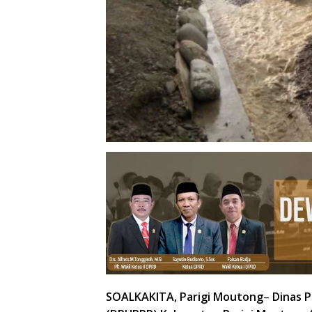
SOALKAKITA, Parigi Moutong
–
Dinas 