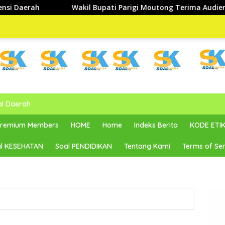
 Bupati Parigi Moutong Terima Audiensi PT Permodalan Nasio
al Daerah
 Premium Members
HOME
Home
Indeks Berita
KODE ETIK
l KESEHATAN
Soal PENDIDIKAN
Tentang Kami
Terms of Ser