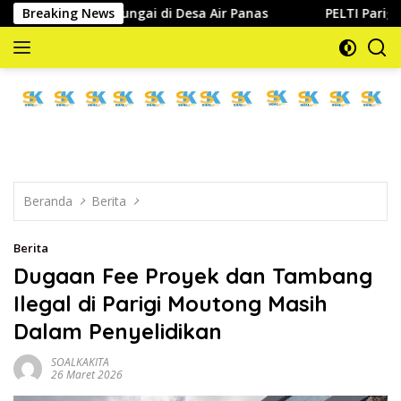
Langsung
lisasi Sungai di Desa Air Panas
Breaking News
PELTI Parigi Moutong T
ke
konten
memberitakan
dan
mengabarkan
Beranda
Berita
Berita
Dugaan Fee Proyek dan Tambang
Ilegal di Parigi Moutong Masih
Dalam Penyelidikan
SOALKAKITA
26 Maret 2026