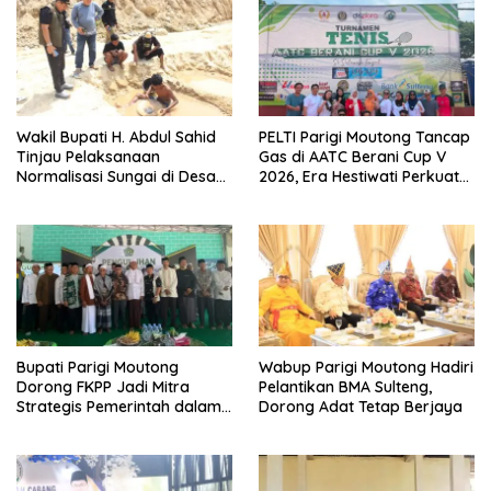
Wakil Bupati H. Abdul Sahid
PELTI Parigi Moutong Tancap
Tinjau Pelaksanaan
Gas di AATC Berani Cup V
Normalisasi Sungai di Desa
2026, Era Hestiwati Perkuat
Air Panas
Fondasi Menuju Porprov X
Sulteng
Bupati Parigi Moutong
Wabup Parigi Moutong Hadiri
Dorong FKPP Jadi Mitra
Pelantikan BMA Sulteng,
Strategis Pemerintah dalam
Dorong Adat Tetap Berjaya
Pembangunan SDM