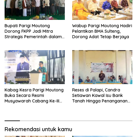
Bupati Parigi Moutong
Wabup Parigi Moutong Hadiri
Dorong FKPP Jadi Mitra
Pelantikan BMA Sulteng,
Strategis Pemerintah dalam
Dorong Adat Tetap Berjaya
Pembangunan SDM
Kabag Kesra Parigi Moutong
Reses di Palapi, Candra
Buka Secara Resmi
Setiawan Kawal Isu Bank
Musyawarah Cabang Ke-III
Tanah Hingga Penanganan
Asosiasi Penghulu Republik
Abrasi Pantai di Taopa
Indonesia
Rekomendasi untuk kamu