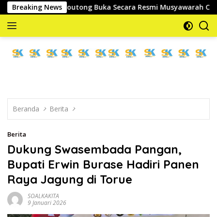
Langsung
Parigi Moutong Buka Secara Resmi Musyawarah Cabang Ke-III As
Breaking News
ke
konten
memberitakan
dan
mengabarkan
Beranda
Berita
Berita
Dukung Swasembada Pangan,
Bupati Erwin Burase Hadiri Panen
Raya Jagung di Torue
SOALKAKITA
9 Januari 2026