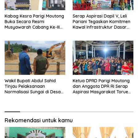
Kabag Kesra Parigi Moutong
Serap Aspirasi Dapil V, Leli
Buka Secara Resmi
Pariani Tegaskan Komitmen
Musyawarah Cabang Ke-III
Kawal Infrastruktur Dasar
Asosiasi Penghulu Republik
dan Pemberdayaan
Indonesia
Masyarakat
Wakil Bupati Abdul Sahid
Ketua DPRD Parigi Moutong
Tinjau Pelaksanaan
dan Anggota DPR RI Serap
Normalisasi Sungai di Desa
Aspirasi Masyarakat Torue
Air Panas
Melalui Reses Bersama
Rekomendasi untuk kamu