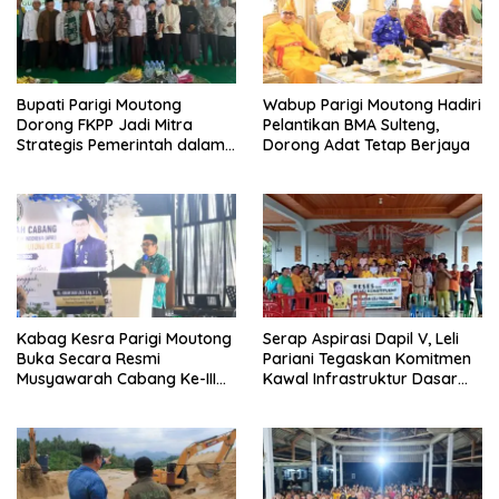
Bupati Parigi Moutong
Wabup Parigi Moutong Hadiri
Dorong FKPP Jadi Mitra
Pelantikan BMA Sulteng,
Strategis Pemerintah dalam
Dorong Adat Tetap Berjaya
Pembangunan SDM
Kabag Kesra Parigi Moutong
Serap Aspirasi Dapil V, Leli
Buka Secara Resmi
Pariani Tegaskan Komitmen
Musyawarah Cabang Ke-III
Kawal Infrastruktur Dasar
Asosiasi Penghulu Republik
dan Pemberdayaan
Indonesia
Masyarakat