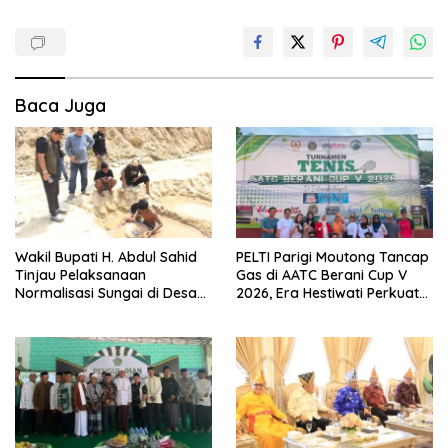
Baca Juga
Wakil Bupati H. Abdul Sahid
PELTI Parigi Moutong Tancap
Tinjau Pelaksanaan
Gas di AATC Berani Cup V
Normalisasi Sungai di Desa
2026, Era Hestiwati Perkuat
Air Panas
Fondasi Menuju Porprov X
Sulteng