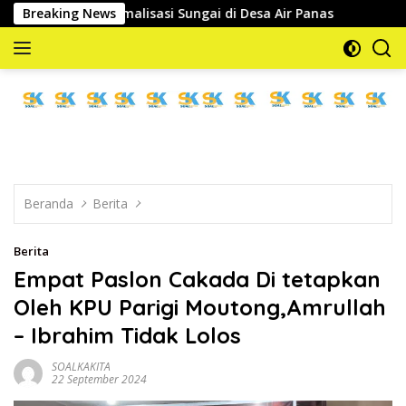
Langsung
naan Normalisasi Sungai di Desa Air Panas
Breaking News
PELTI Parigi
ke
konten
memberitakan
dan
mengabarkan
Beranda
Berita
Berita
Empat Paslon Cakada Di tetapkan
Oleh KPU Parigi Moutong,Amrullah
– Ibrahim Tidak Lolos
SOALKAKITA
22 September 2024