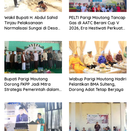
Wakil Bupati H. Abdul Sahid
PELTI Parigi Moutong Tancap
Tinjau Pelaksanaan
Gas di AATC Berani Cup V
Normalisasi Sungai di Desa
2026, Era Hestiwati Perkuat
Air Panas
Fondasi Menuju Porprov X
Sulteng
Bupati Parigi Moutong
Wabup Parigi Moutong Hadiri
Dorong FKPP Jadi Mitra
Pelantikan BMA Sulteng,
Strategis Pemerintah dalam
Dorong Adat Tetap Berjaya
Pembangunan SDM