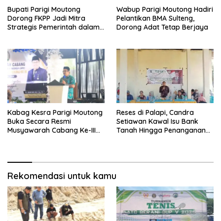
Bupati Parigi Moutong
Wabup Parigi Moutong Hadiri
Dorong FKPP Jadi Mitra
Pelantikan BMA Sulteng,
Strategis Pemerintah dalam
Dorong Adat Tetap Berjaya
Pembangunan SDM
Kabag Kesra Parigi Moutong
Reses di Palapi, Candra
Buka Secara Resmi
Setiawan Kawal Isu Bank
Musyawarah Cabang Ke-III
Tanah Hingga Penanganan
Asosiasi Penghulu Republik
Abrasi Pantai di Taopa
Indonesia
Rekomendasi untuk kamu