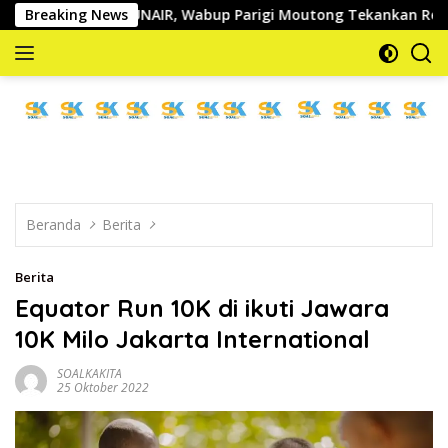
Langsung
ans & UNAIR, Wabup Parigi Moutong Tekankan Realisasi Prog
Breaking News
ke
konten
memberitakan
dan
mengabarkan
Beranda
Berita
Berita
Equator Run 10K di ikuti Jawara
10K Milo Jakarta International
SOALKAKITA
25 Oktober 2022