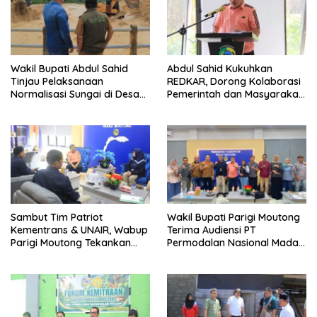
Wakil Bupati Abdul Sahid
Abdul Sahid Kukuhkan
Tinjau Pelaksanaan
REDKAR, Dorong Kolaborasi
Normalisasi Sungai di Desa
Pemerintah dan Masyarakat
Air Panas
Cegah Kebakaran
Sambut Tim Patriot
Wakil Bupati Parigi Moutong
Kementrans & UNAIR, Wabup
Terima Audiensi PT
Parigi Moutong Tekankan
Permodalan Nasional Madani
Realisasi Program
Bahas Penguatan UMKM
Pengembangan Potensi
Daerah