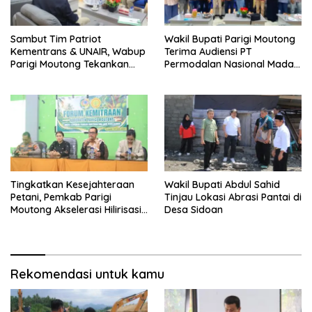
Sambut Tim Patriot
Wakil Bupati Parigi Moutong
Kementrans & UNAIR, Wabup
Terima Audiensi PT
Parigi Moutong Tekankan
Permodalan Nasional Madani
Realisasi Program
Bahas Penguatan UMKM
Pengembangan Potensi
Daerah
Tingkatkan Kesejahteraan
Wakil Bupati Abdul Sahid
Petani, Pemkab Parigi
Tinjau Lokasi Abrasi Pantai di
Moutong Akselerasi Hilirisasi
Desa Sidoan
Kelapa Dalam dan Akses
Permodalan
Rekomendasi untuk kamu