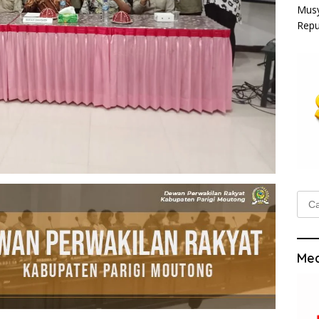
Musy
Repu
Cari
untu
Med