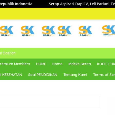
Serap Aspirasi Dapil V, Leli Pariani Tegaskan Komitme
al Daerah
 Premium Members
HOME
Home
Indeks Berita
KODE ETIK
l KESEHATAN
Soal PENDIDIKAN
Tentang Kami
Terms of Ser