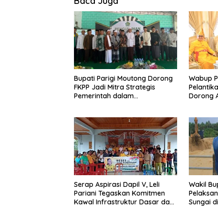
Baca Juga
Bupati Parigi Moutong Dorong
Wabup Pa
FKPP Jadi Mitra Strategis
Pelantik
Pemerintah dalam
Dorong A
Pembangunan SDM
Serap Aspirasi Dapil V, Leli
Wakil Bu
Pariani Tegaskan Komitmen
Pelaksan
Kawal Infrastruktur Dasar dan
Sungai d
Pemberdayaan Masyarakat