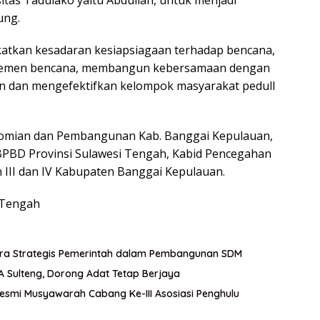
itas Tadulako yaitu Abdullah, untuk menjadi
ung.
katkan kesadaran kesiapsiagaan terhadap bencana,
gemen bencana, membangun kebersamaan dengan
kan dan mengefektifkan kelompok masyarakat pedull
konomian dan Pembangunan Kab. Banggai Kepulauan,
BPBD Provinsi Sulawesi Tengah, Kabid Pencegahan
n III dan IV Kabupaten Banggai Kepulauan.
 Tengah
itra Strategis Pemerintah dalam Pembangunan SDM
A Sulteng, Dorong Adat Tetap Berjaya
esmi Musyawarah Cabang Ke-III Asosiasi Penghulu