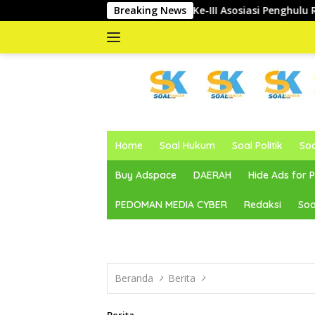
Langsung
yawarah Cabang Ke-III Asosiasi Penghulu Republik Indonesia
Breaking News
ke
konten
memberitakan
dan
Home
Soal Hukum
Soal Politik
So
mengabarkan
Buy Adspace
DAERAH
Hide Ads for
PEDOMAN MEDIA CYBER
Redaksi
Soa
Beranda
Berita