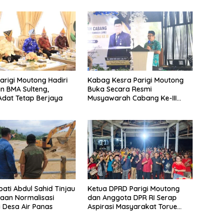
rigi Moutong Hadiri
Kabag Kesra Parigi Moutong
an BMA Sulteng,
Buka Secara Resmi
dat Tetap Berjaya
Musyawarah Cabang Ke-III
Asosiasi Penghulu Republik
Indonesia
pati Abdul Sahid Tinjau
Ketua DPRD Parigi Moutong
aan Normalisasi
dan Anggota DPR RI Serap
i Desa Air Panas
Aspirasi Masyarakat Torue
Melalui Reses Bersama