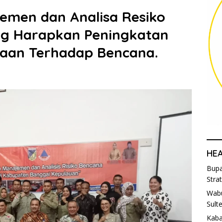
jemen dan Analisa Resiko
ng Harapkan Peningkatan
gaan Terhadap Bencana.
HE
Bupa
Stra
Wabu
Sult
Kaba