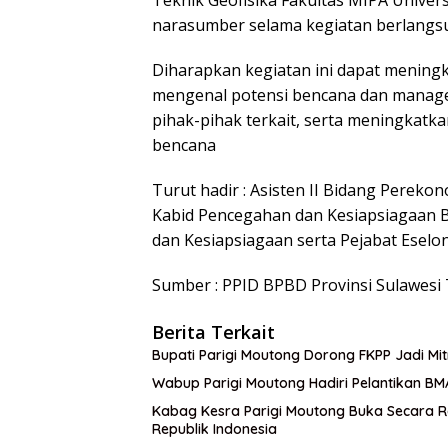
Teknik Geofisika Fakultas MIPA Univers
narasumber selama kegiatan berlangs
Diharapkan kegiatan ini dapat mening
mengenal potensi bencana dan mana
pihak-pihak terkait, serta meningkat
bencana
Turut hadir : Asisten II Bidang Pere
Kabid Pencegahan dan Kesiapsiagaan 
dan Kesiapsiagaan serta Pejabat Eselo
Sumber : PPID BPBD Provinsi Sulawesi
Berita Terkait
Bupati Parigi Moutong Dorong FKPP Jadi M
Wabup Parigi Moutong Hadiri Pelantikan BM
Kabag Kesra Parigi Moutong Buka Secara R
Republik Indonesia