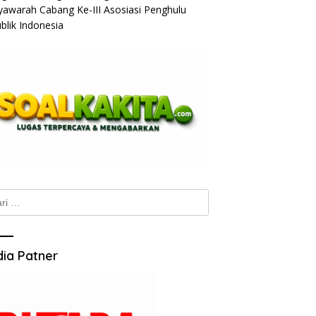
awarah Cabang Ke-III Asosiasi Penghulu
blik Indonesia
k:
ia Patner