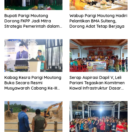
Bupati Parigi Moutong
Wabup Parigi Moutong Hadiri
Dorong FKPP Jadi Mitra
Pelantikan BMA Sulteng,
Strategis Pemerintah dalam
Dorong Adat Tetap Berjaya
Pembangunan SDM
Kabag Kesra Parigi Moutong
Serap Aspirasi Dapil V, Leli
Buka Secara Resmi
Pariani Tegaskan Komitmen
Musyawarah Cabang Ke-III
Kawal Infrastruktur Dasar
Asosiasi Penghulu Republik
dan Pemberdayaan
Indonesia
Masyarakat