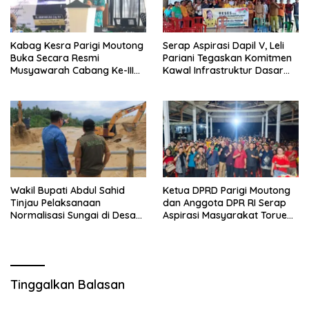
Kabag Kesra Parigi Moutong
Serap Aspirasi Dapil V, Leli
Buka Secara Resmi
Pariani Tegaskan Komitmen
Musyawarah Cabang Ke-III
Kawal Infrastruktur Dasar
Asosiasi Penghulu Republik
dan Pemberdayaan
Indonesia
Masyarakat
Wakil Bupati Abdul Sahid
Ketua DPRD Parigi Moutong
Tinjau Pelaksanaan
dan Anggota DPR RI Serap
Normalisasi Sungai di Desa
Aspirasi Masyarakat Torue
Air Panas
Melalui Reses Bersama
Tinggalkan Balasan