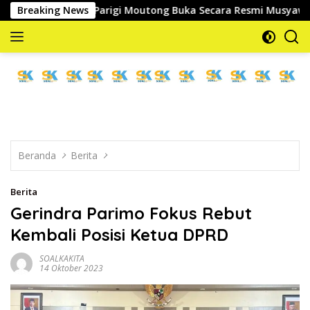
Langsung
 Kesra Parigi Moutong Buka Secara Resmi Musyawarah Cabang Ke
Breaking News
ke
konten
memberitakan
dan
mengabarkan
Beranda
Berita
Berita
Gerindra Parimo Fokus Rebut
Kembali Posisi Ketua DPRD
SOALKAKITA
14 Oktober 2023