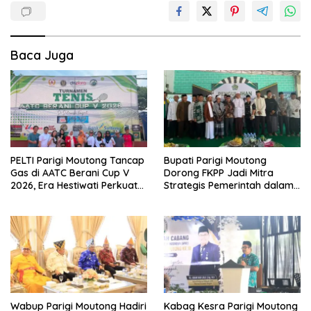
Baca Juga
PELTI Parigi Moutong Tancap
Bupati Parigi Moutong
Gas di AATC Berani Cup V
Dorong FKPP Jadi Mitra
2026, Era Hestiwati Perkuat
Strategis Pemerintah dalam
Fondasi Menuju Porprov X
Pembangunan SDM
Sulteng
Wabup Parigi Moutong Hadiri
Kabag Kesra Parigi Moutong