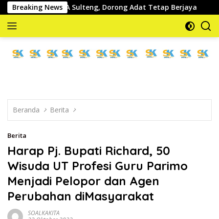
Langsung
an BMA Sulteng, Dorong Adat Tetap Berjaya
Breaking News
Kabag Kesr
ke
konten
memberitakan
dan
mengabarkan
Beranda
Berita
Berita
Harap Pj. Bupati Richard, 50
Wisuda UT Profesi Guru Parimo
Menjadi Pelopor dan Agen
Perubahan diMasyarakat
SOALKAKITA