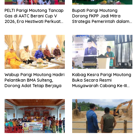
PELTI Parigi Moutong Tancap
Bupati Parigi Moutong
Gas di AATC Berani Cup V
Dorong FKPP Jadi Mitra
2026, Era Hestiwati Perkuat
Strategis Pemerintah dalam
Fondasi Menuju Porprov X
Pembangunan SDM
Sulteng
Wabup Parigi Moutong Hadiri
Kabag Kesra Parigi Moutong
Pelantikan BMA Sulteng,
Buka Secara Resmi
Dorong Adat Tetap Berjaya
Musyawarah Cabang Ke-III
Asosiasi Penghulu Republik
Indonesia