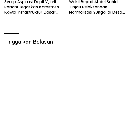
Serap Aspirasi Dapil V, Leli
Wakil Bupati Abdul Sahid
Pariani Tegaskan Komitmen
Tinjau Pelaksanaan
Kawal Infrastruktur Dasar
Normalisasi Sungai di Desa
dan Pemberdayaan
Air Panas
Masyarakat
Tinggalkan Balasan