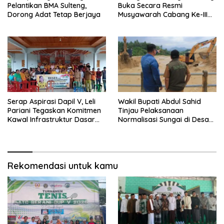
Pelantikan BMA Sulteng,
Buka Secara Resmi
Dorong Adat Tetap Berjaya
Musyawarah Cabang Ke-III
Asosiasi Penghulu Republik
Indonesia
Serap Aspirasi Dapil V, Leli
Wakil Bupati Abdul Sahid
Pariani Tegaskan Komitmen
Tinjau Pelaksanaan
Kawal Infrastruktur Dasar
Normalisasi Sungai di Desa
dan Pemberdayaan
Air Panas
Masyarakat
Rekomendasi untuk kamu