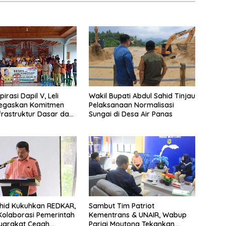
irasi Dapil V, Leli
Wakil Bupati Abdul Sahid Tinjau
Tegaskan Komitmen
Pelaksanaan Normalisasi
frastruktur Dasar dan
Sungai di Desa Air Panas
ayaan Masyarakat
hid Kukuhkan REDKAR,
Sambut Tim Patriot
olaborasi Pemerintah
Kementrans & UNAIR, Wabup
yarakat Cegah
Parigi Moutong Tekankan