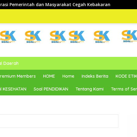
Masyarakat Cegah Kebakaran
al Daerah
 Premium Members
HOME
Home
Indeks Berita
KODE ETIK
l KESEHATAN
Soal PENDIDIKAN
Tentang Kami
Terms of Ser