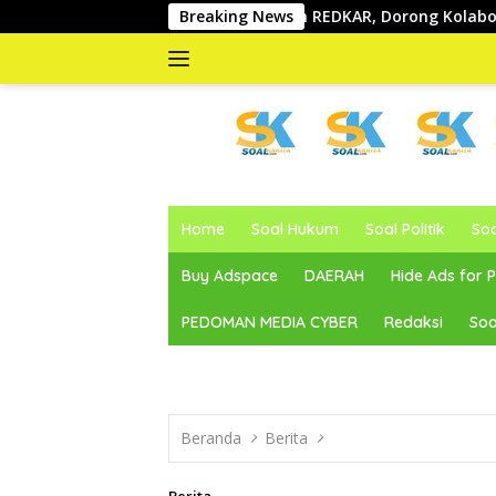
Langsung
 Sahid Kukuhkan REDKAR, Dorong Kolaborasi Pemerintah dan 
Breaking News
ke
konten
memberitakan
dan
Home
Soal Hukum
Soal Politik
So
mengabarkan
Buy Adspace
DAERAH
Hide Ads for
PEDOMAN MEDIA CYBER
Redaksi
Soa
Beranda
Berita