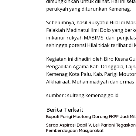
dimungkinkan untuk dilihat. Hal ini se
perukyah yang diturunkan Kemenag.
Sebelumnya, hasil Rukyatul Hilal di M
Falakiah Madinatul Ilmi Dolo yang ber
imkanur rukyah MABIMS dan penjelasan
sehingga potensi Hilal tidak terlihat d
Kegiatan ini dihadiri oleh Biro Kesra 
Pengadilan Agama Kab. Donggala, Lajna
Kemenag Kota Palu, Kab. Parigi Mouton
Alkhairaat, Muhammadiyah dan ormas I
sumber : sulteng.kemenag.go.id
Berita Terkait
Bupati Parigi Moutong Dorong FKPP Jadi M
Serap Aspirasi Dapil V, Leli Pariani Tegask
Pemberdayaan Masyarakat