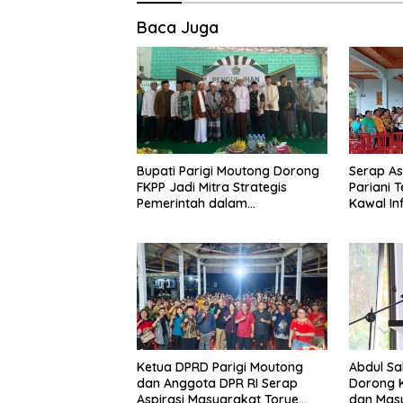
Baca Juga
Bupati Parigi Moutong Dorong
Serap Asp
FKPP Jadi Mitra Strategis
Pariani 
Pemerintah dalam
Kawal In
Pembangunan SDM
Pemberd
Ketua DPRD Parigi Moutong
Abdul Sa
dan Anggota DPR RI Serap
Dorong K
Aspirasi Masyarakat Torue
dan Mas