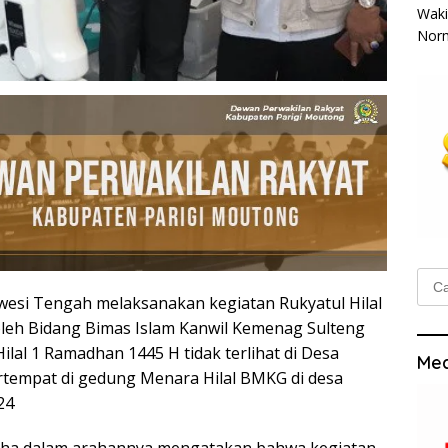
Waki
Norm
Cari
untu
wesi Tengah melaksanakan kegiatan Rukyatul Hilal
leh Bidang Bimas Islam Kanwil Kemenag Sulteng
al 1 Ramadhan 1445 H tidak terlihat di Desa
Med
rtempat di gedung Menara Hilal BMKG di desa
24
Taha dalam arahannya mengatakan bahwa kegiatan