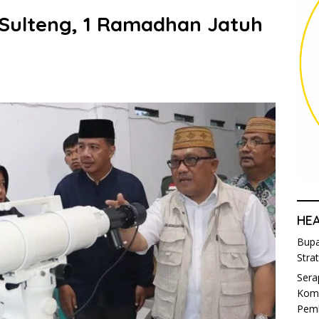
di Sulteng, 1 Ramadhan Jatuh
HE
Bupa
Stra
Sera
Komi
Pem