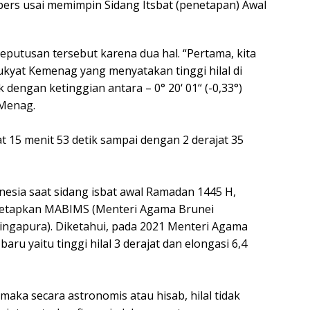
ers usai memimpin Sidang Itsbat (penetapan) Awal
putusan tersebut karena dua hal. “Pertama, kita
kyat Kemenag yang menyatakan tinggi hilal di
k dengan ketinggian antara – 0° 20‘ 01“ (-0,33°)
 Menag.
t 15 menit 53 detik sampai dengan 2 derajat 35
ndonesia saat sidang isbat awal Ramadan 1445 H,
itetapkan MABIMS (Menteri Agama Brunei
Singapura). Diketahui, pada 2021 Menteri Agama
ru yaitu tinggi hilal 3 derajat dan elongasi 6,4
maka secara astronomis atau hisab, hilal tidak