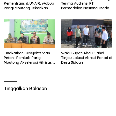
Kementrans & UNAIR, Wabup
Terima Audiensi PT
Parigi Moutong Tekankan
Permodalan Nasional Madani
Realisasi Program
Bahas Penguatan UMKM
Pengembangan Potensi
Daerah
Tingkatkan Kesejahteraan
Wakil Bupati Abdul Sahid
Petani, Pemkab Parigi
Tinjau Lokasi Abrasi Pantai di
Moutong Akselerasi Hilirisasi
Desa Sidoan
Kelapa Dalam dan Akses
Permodalan
Tinggalkan Balasan