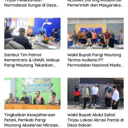
Tinjau Pelaksanaan
REDKAR, Dorong Kolaborasi
Normalisasi Sungai di Desa
Pemerintah dan Masyarakat
Air Panas
Cegah Kebakaran
Sambut Tim Patriot
Wakil Bupati Parigi Moutong
Kementrans & UNAIR, Wabup
Terima Audiensi PT
Parigi Moutong Tekankan
Permodalan Nasional Madani
Realisasi Program
Bahas Penguatan UMKM
Pengembangan Potensi
Daerah
Tingkatkan Kesejahteraan
Wakil Bupati Abdul Sahid
Petani, Pemkab Parigi
Tinjau Lokasi Abrasi Pantai di
Moutong Akselerasi Hilirisasi
Desa Sidoan