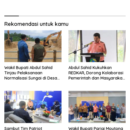
Kelapa Dalam dan Akses
Permodalan
Rekomendasi untuk kamu
Wakil Bupati Abdul Sahid
Abdul Sahid Kukuhkan
Tinjau Pelaksanaan
REDKAR, Dorong Kolaborasi
Normalisasi Sungai di Desa
Pemerintah dan Masyarakat
Air Panas
Cegah Kebakaran
Sambut Tim Patriot
Wakil Bupati Parigi Moutong