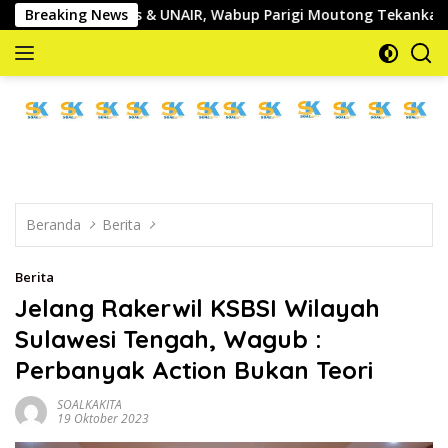
Langsung
entrans & UNAIR, Wabup Parigi Moutong Tekankan Realisasi 
Breaking News
ke
konten
memberitakan
dan
mengabarkan
Beranda
Berita
Berita
Jelang Rakerwil KSBSI Wilayah
Sulawesi Tengah, Wagub :
Perbanyak Action Bukan Teori
SOALKAKITA
19 Oktober 2023