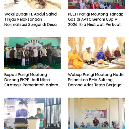
Wakil Bupati H. Abdul Sahid
PELTI Parigi Moutong Tancap
Tinjau Pelaksanaan
Gas di AATC Berani Cup V
Normalisasi Sungai di Desa
2026, Era Hestiwati Perkuat
Air Panas
Fondasi Menuju Porprov X
Sulteng
Bupati Parigi Moutong
Wabup Parigi Moutong Hadiri
Dorong FKPP Jadi Mitra
Pelantikan BMA Sulteng,
Strategis Pemerintah dalam
Dorong Adat Tetap Berjaya
Pembangunan SDM