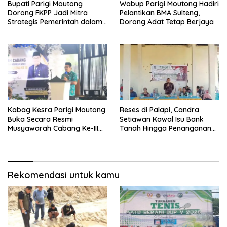
Bupati Parigi Moutong
Wabup Parigi Moutong Hadiri
Dorong FKPP Jadi Mitra
Pelantikan BMA Sulteng,
Strategis Pemerintah dalam
Dorong Adat Tetap Berjaya
Pembangunan SDM
Kabag Kesra Parigi Moutong
Reses di Palapi, Candra
Buka Secara Resmi
Setiawan Kawal Isu Bank
Musyawarah Cabang Ke-III
Tanah Hingga Penanganan
Asosiasi Penghulu Republik
Abrasi Pantai di Taopa
Indonesia
Rekomendasi untuk kamu