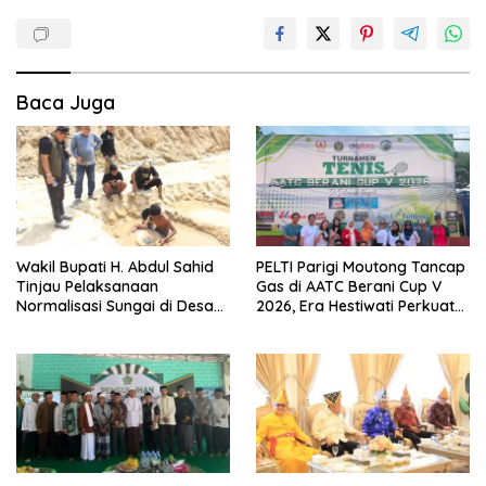
Baca Juga
Wakil Bupati H. Abdul Sahid
PELTI Parigi Moutong Tancap
Tinjau Pelaksanaan
Gas di AATC Berani Cup V
Normalisasi Sungai di Desa
2026, Era Hestiwati Perkuat
Air Panas
Fondasi Menuju Porprov X
Sulteng