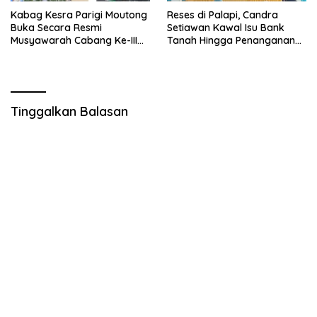
Kabag Kesra Parigi Moutong
Reses di Palapi, Candra
Buka Secara Resmi
Setiawan Kawal Isu Bank
Musyawarah Cabang Ke-III
Tanah Hingga Penanganan
Asosiasi Penghulu Republik
Abrasi Pantai di Taopa
Indonesia
Tinggalkan Balasan