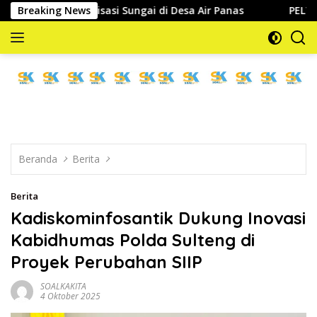
Langsung
 Normalisasi Sungai di Desa Air Panas
Breaking News
PELTI Parigi Mou
ke
konten
memberitakan
dan
mengabarkan
Beranda
Berita
Berita
Kadiskominfosantik Dukung Inovasi
Kabidhumas Polda Sulteng di
Proyek Perubahan SIIP
SOALKAKITA
4 Oktober 2025