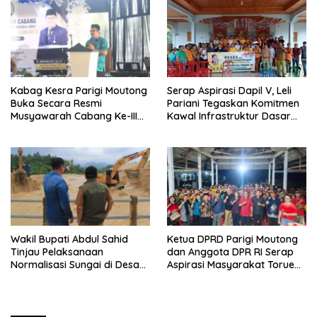
Kabag Kesra Parigi Moutong
Serap Aspirasi Dapil V, Leli
Buka Secara Resmi
Pariani Tegaskan Komitmen
Musyawarah Cabang Ke-III
Kawal Infrastruktur Dasar
Asosiasi Penghulu Republik
dan Pemberdayaan
Indonesia
Masyarakat
Wakil Bupati Abdul Sahid
Ketua DPRD Parigi Moutong
Tinjau Pelaksanaan
dan Anggota DPR RI Serap
Normalisasi Sungai di Desa
Aspirasi Masyarakat Torue
Air Panas
Melalui Reses Bersama