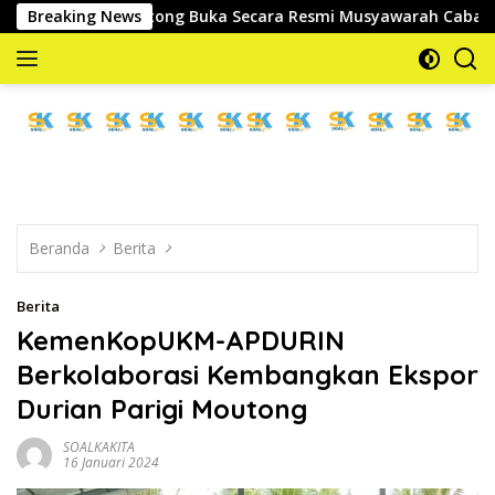
Langsung
 Moutong Buka Secara Resmi Musyawarah Cabang Ke-III Asosias
Breaking News
ke
konten
memberitakan
dan
mengabarkan
Beranda
Berita
Berita
KemenKopUKM-APDURIN
Berkolaborasi Kembangkan Ekspor
Durian Parigi Moutong
SOALKAKITA
16 Januari 2024