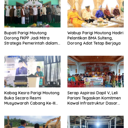
Bupati Parigi Moutong
Wabup Parigi Moutong Hadiri
Dorong FKPP Jadi Mitra
Pelantikan BMA Sulteng,
Strategis Pemerintah dalam
Dorong Adat Tetap Berjaya
Pembangunan SDM
Kabag Kesra Parigi Moutong
Serap Aspirasi Dapil V, Leli
Buka Secara Resmi
Pariani Tegaskan Komitmen
Musyawarah Cabang Ke-III
Kawal Infrastruktur Dasar
Asosiasi Penghulu Republik
dan Pemberdayaan
Indonesia
Masyarakat