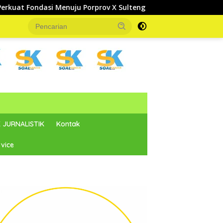
Porprov X Sulteng
Bupati Parigi Moutong Dorong FKPP
 JURNALISTIK
Kontak
vice