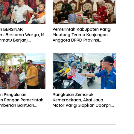
n BERSINAR
Pemerintah Kabupaten Parigi
hmi Bersama Warga, M
Moutong Terima Kunjungan
hmatu Berjanji
Anggota DPRD Provinsi
 Ibu Kota dan Rumah
Sulawesi Tengah
utong
n Penyaluran
Rangkaian Semarak
n Pangan Pemerintah
Kemerdekaan, Akai Jaya
emberian Bantuan
Motor Parigi Siapkan Doorprize
ahun 2024 Kab. Parigi
Menarik bagi Warga