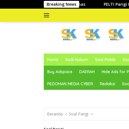
Langsung
 di Desa Air Panas
Breaking News
PELTI Parigi Moutong Tancap Gas di
ke
konten
memberitakan
dan
Home
Soal Hukum
Soal Politik
So
mengabarkan
Buy Adspace
DAERAH
Hide Ads for
PEDOMAN MEDIA CYBER
Redaksi
Soa
Beranda
Soal Parigi