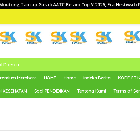
 AATC Berani Cup V 2026, Era Hestiwati Perkuat Fondasi Menuju 
al Daerah
 Premium Members
HOME
Home
Indeks Berita
KODE ETIK
l KESEHATAN
Soal PENDIDIKAN
Tentang Kami
Terms of Ser