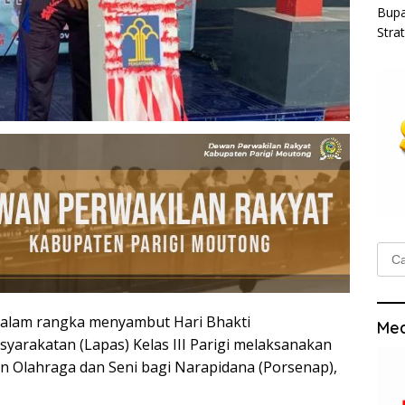
Bupa
Stra
Cari
untu
alam rangka menyambut Hari Bhakti
Med
arakatan (Lapas) Kelas III Parigi melaksanakan
n Olahraga dan Seni bagi Narapidana (Porsenap),