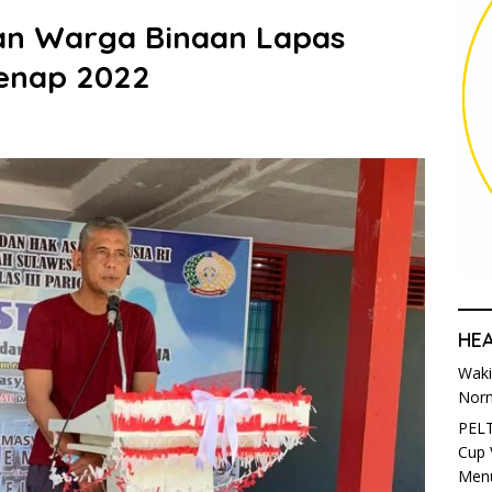
dan Warga Binaan Lapas
senap 2022
HE
Waki
Norm
PELT
Cup 
Menu