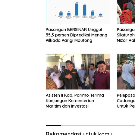
Pasangan BERSINAR Unggul
Pasanga
35,5 persen Diprediksi Menang
Silatura
Pilkada Parigi Moutong
Nizar Ra
Perbaiki
Sakit Mo
Asisten II Kab. Parimo Terima
Pelepasa
Kunjungan Kementerian
Cadanga
Maritim dan Investasi
Untuk P
Pangan T
Moutong
Rekomendasi untuk kamu