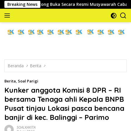
Langsung
Moutong Buka Secara Resmi Musyawarah Cabang Ke-III Asosiasi 
Breaking News
ke
konten
memberitakan
dan
mengabarkan
Beranda
Berita
Berita
,
Soal Parigi
Kunker anggota Komisi 8 DPR – RI
bersama Tenaga ahli Kepala BNPB
Pusat tinjau Lokasi pasca bencana
banjir di kec. Balinggi – Parimo
SOALKAKITA