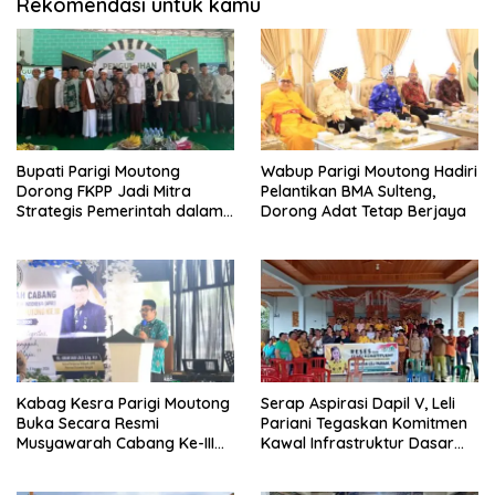
Rekomendasi untuk kamu
Bupati Parigi Moutong
Wabup Parigi Moutong Hadiri
Dorong FKPP Jadi Mitra
Pelantikan BMA Sulteng,
Strategis Pemerintah dalam
Dorong Adat Tetap Berjaya
Pembangunan SDM
Kabag Kesra Parigi Moutong
Serap Aspirasi Dapil V, Leli
Buka Secara Resmi
Pariani Tegaskan Komitmen
Musyawarah Cabang Ke-III
Kawal Infrastruktur Dasar
Asosiasi Penghulu Republik
dan Pemberdayaan
Indonesia
Masyarakat