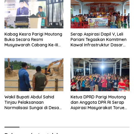
Kabag Kesra Parigi Moutong
Serap Aspirasi Dapil V, Leli
Buka Secara Resmi
Pariani Tegaskan Komitmen
Musyawarah Cabang Ke-III
Kawal Infrastruktur Dasar
Asosiasi Penghulu Republik
dan Pemberdayaan
Indonesia
Masyarakat
Wakil Bupati Abdul Sahid
Ketua DPRD Parigi Moutong
Tinjau Pelaksanaan
dan Anggota DPR RI Serap
Normalisasi Sungai di Desa
Aspirasi Masyarakat Torue
Air Panas
Melalui Reses Bersama