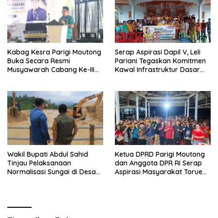
Kabag Kesra Parigi Moutong
Serap Aspirasi Dapil V, Leli
Buka Secara Resmi
Pariani Tegaskan Komitmen
Musyawarah Cabang Ke-III
Kawal Infrastruktur Dasar
Asosiasi Penghulu Republik
dan Pemberdayaan
Indonesia
Masyarakat
Wakil Bupati Abdul Sahid
Ketua DPRD Parigi Moutong
Tinjau Pelaksanaan
dan Anggota DPR RI Serap
Normalisasi Sungai di Desa
Aspirasi Masyarakat Torue
Air Panas
Melalui Reses Bersama