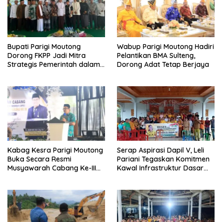
Bupati Parigi Moutong
Wabup Parigi Moutong Hadiri
Dorong FKPP Jadi Mitra
Pelantikan BMA Sulteng,
Strategis Pemerintah dalam
Dorong Adat Tetap Berjaya
Pembangunan SDM
Kabag Kesra Parigi Moutong
Serap Aspirasi Dapil V, Leli
Buka Secara Resmi
Pariani Tegaskan Komitmen
Musyawarah Cabang Ke-III
Kawal Infrastruktur Dasar
Asosiasi Penghulu Republik
dan Pemberdayaan
Indonesia
Masyarakat