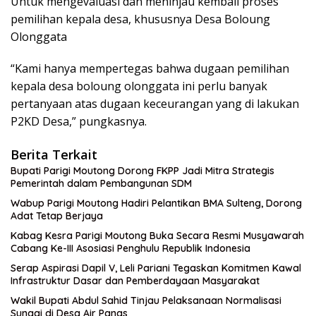
Untuk mengevaluasi dan meninjau kembali proses
pemilihan kepala desa, khususnya Desa Boloung
Olonggata
“Kami hanya mempertegas bahwa dugaan pemilihan
kepala desa boloung olonggata ini perlu banyak
pertanyaan atas dugaan keceurangan yang di lakukan
P2KD Desa,” pungkasnya.
Berita Terkait
Bupati Parigi Moutong Dorong FKPP Jadi Mitra Strategis
Pemerintah dalam Pembangunan SDM
Wabup Parigi Moutong Hadiri Pelantikan BMA Sulteng, Dorong
Adat Tetap Berjaya
Kabag Kesra Parigi Moutong Buka Secara Resmi Musyawarah
Cabang Ke-III Asosiasi Penghulu Republik Indonesia
Serap Aspirasi Dapil V, Leli Pariani Tegaskan Komitmen Kawal
Infrastruktur Dasar dan Pemberdayaan Masyarakat
Wakil Bupati Abdul Sahid Tinjau Pelaksanaan Normalisasi
Sungai di Desa Air Panas