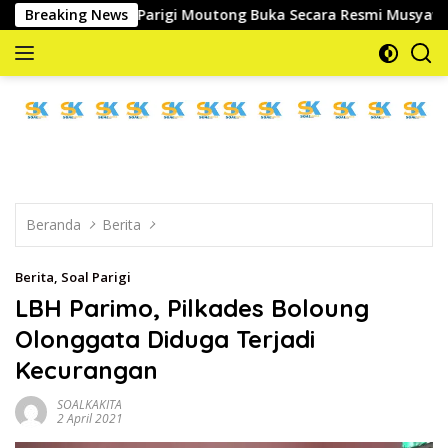
Langsung
g Kesra Parigi Moutong Buka Secara Resmi Musyawarah Cabang K
Breaking News
ke
konten
memberitakan
dan
mengabarkan
Beranda
Berita
Berita
,
Soal Parigi
LBH Parimo, Pilkades Boloung
Olonggata Diduga Terjadi
Kecurangan
SOALKAKITA
2 April 2021