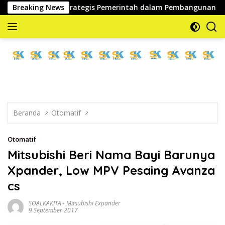
Langsung
Jadi Mitra Strategis Pemerintah dalam Pembangunan SDM
Breaking News
ke
konten
memberitakan
dan
mengabarkan
Beranda
Otomatif
Otomatif
Mitsubishi Beri Nama Bayi Barunya
Xpander, Low MPV Pesaing Avanza
cs
SOALKAKITA
-
Mitsubishi Expander
9 September 2017