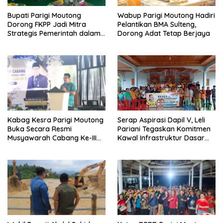
Bupati Parigi Moutong
Wabup Parigi Moutong Hadiri
Dorong FKPP Jadi Mitra
Pelantikan BMA Sulteng,
Strategis Pemerintah dalam
Dorong Adat Tetap Berjaya
Pembangunan SDM
Kabag Kesra Parigi Moutong
Serap Aspirasi Dapil V, Leli
Buka Secara Resmi
Pariani Tegaskan Komitmen
Musyawarah Cabang Ke-III
Kawal Infrastruktur Dasar
Asosiasi Penghulu Republik
dan Pemberdayaan
Indonesia
Masyarakat