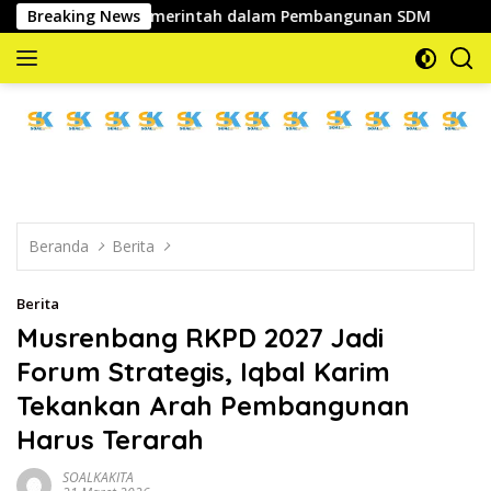
Langsung
ategis Pemerintah dalam Pembangunan SDM
Breaking News
Wabup Parig
ke
konten
memberitakan
dan
mengabarkan
Beranda
Berita
Berita
Musrenbang RKPD 2027 Jadi
Forum Strategis, Iqbal Karim
Tekankan Arah Pembangunan
Harus Terarah
SOALKAKITA