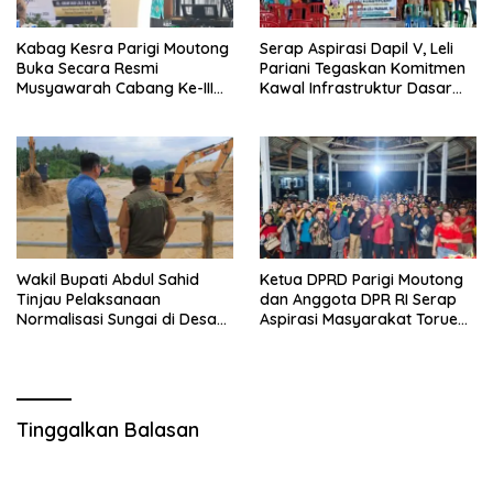
Kabag Kesra Parigi Moutong
Serap Aspirasi Dapil V, Leli
Buka Secara Resmi
Pariani Tegaskan Komitmen
Musyawarah Cabang Ke-III
Kawal Infrastruktur Dasar
Asosiasi Penghulu Republik
dan Pemberdayaan
Indonesia
Masyarakat
Wakil Bupati Abdul Sahid
Ketua DPRD Parigi Moutong
Tinjau Pelaksanaan
dan Anggota DPR RI Serap
Normalisasi Sungai di Desa
Aspirasi Masyarakat Torue
Air Panas
Melalui Reses Bersama
Tinggalkan Balasan