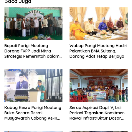
Baca Juga
Bupati Parigi Moutong
Wabup Parigi Moutong Hadiri
Dorong FKPP Jadi Mitra
Pelantikan BMA Sulteng,
Strategis Pemerintah dalam
Dorong Adat Tetap Berjaya
Pembangunan SDM
Kabag Kesra Parigi Moutong
Serap Aspirasi Dapil V, Leli
Buka Secara Resmi
Pariani Tegaskan Komitmen
Musyawarah Cabang Ke-III
Kawal Infrastruktur Dasar
Asosiasi Penghulu Republik
dan Pemberdayaan
Indonesia
Masyarakat