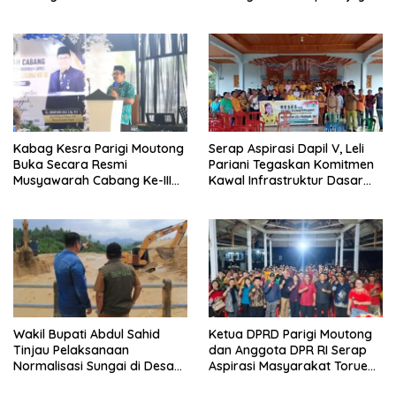
Pembangunan SDM
Kabag Kesra Parigi Moutong
Serap Aspirasi Dapil V, Leli
Buka Secara Resmi
Pariani Tegaskan Komitmen
Musyawarah Cabang Ke-III
Kawal Infrastruktur Dasar
Asosiasi Penghulu Republik
dan Pemberdayaan
Indonesia
Masyarakat
Wakil Bupati Abdul Sahid
Ketua DPRD Parigi Moutong
Tinjau Pelaksanaan
dan Anggota DPR RI Serap
Normalisasi Sungai di Desa
Aspirasi Masyarakat Torue
Air Panas
Melalui Reses Bersama