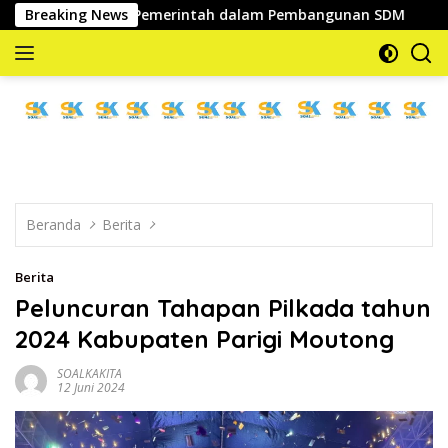
Langsung
Strategis Pemerintah dalam Pembangunan SDM
Breaking News
Wabup Pa
ke
konten
memberitakan
dan
mengabarkan
Beranda
Berita
Berita
Peluncuran Tahapan Pilkada tahun
2024 Kabupaten Parigi Moutong
SOALKAKITA
12 Juni 2024