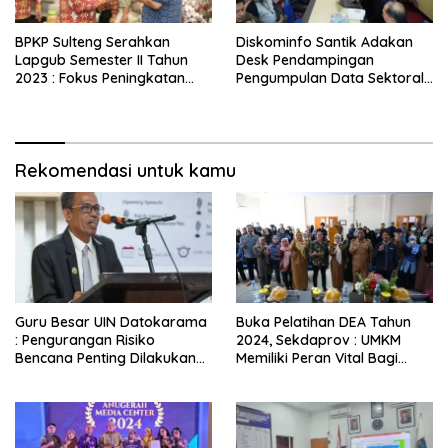
BPKP Sulteng Serahkan
Diskominfo Santik Adakan
Lapgub Semester II Tahun
Desk Pendampingan
2023 : Fokus Peningkatan
Pengumpulan Data Sektoral
Akuntabilitas Keuangan
Pada Aplikasi SITATIK.
Daerah
Rekomendasi untuk kamu
Guru Besar UIN Datokarama
Buka Pelatihan DEA Tahun
: Pengurangan Risiko
2024, Sekdaprov : UMKM
Bencana Penting Dilakukan
Memiliki Peran Vital Bagi
Sistematis dan Masif
Perekonomian Daerah.