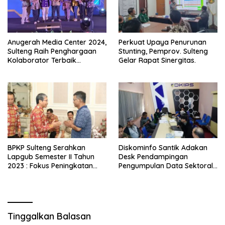
Anugerah Media Center 2024,
Perkuat Upaya Penurunan
Sulteng Raih Penghargaan
Stunting, Pemprov. Sulteng
Kolaborator Terbaik
Gelar Rapat Sinergitas.
Pengelolaan Konten Audio
Visual
BPKP Sulteng Serahkan
Diskominfo Santik Adakan
Lapgub Semester II Tahun
Desk Pendampingan
2023 : Fokus Peningkatan
Pengumpulan Data Sektoral
Akuntabilitas Keuangan
Pada Aplikasi SITATIK.
Daerah
Tinggalkan Balasan