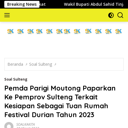
Langsung
yarakat
Breaking News
Wakil Bupati Abdul Sahid Tinjau Pelaksanaan N
ke
konten
memberitakan
dan
mengabarkan
Beranda
Soal Sulteng
Soal Sulteng
Pemda Parigi Moutong Paparkan
Ke Pemprov Sulteng Terkait
Kesiapan Sebagai Tuan Rumah
Festival Durian Tahun 2023
SOALKAKITA