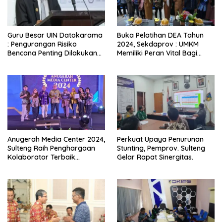
Guru Besar UIN Datokarama
Buka Pelatihan DEA Tahun
: Pengurangan Risiko
2024, Sekdaprov : UMKM
Bencana Penting Dilakukan
Memiliki Peran Vital Bagi
Sistematis dan Masif
Perekonomian Daerah.
Anugerah Media Center 2024,
Perkuat Upaya Penurunan
Sulteng Raih Penghargaan
Stunting, Pemprov. Sulteng
Kolaborator Terbaik
Gelar Rapat Sinergitas.
Pengelolaan Konten Audio
Visual