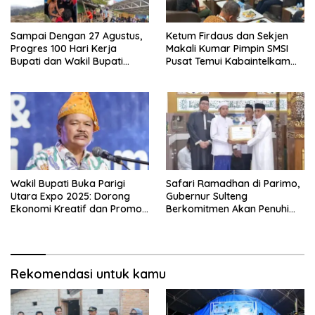
Sampai Dengan 27 Agustus,
Ketum Firdaus dan Sekjen
Progres 100 Hari Kerja
Makali Kumar Pimpin SMSI
Bupati dan Wakil Bupati
Pusat Temui Kabaintelkam
sudah 80 Persen
Polri: Bahas Media Siber
yang Profesional dan
Berkesinambungan
Wakil Bupati Buka Parigi
Safari Ramadhan di Parimo,
Utara Expo 2025: Dorong
Gubernur Sulteng
Ekonomi Kreatif dan Promosi
Berkomitmen Akan Penuhi
Budaya Lalampa Toboli
Janji Kepada Masyarakat
Rekomendasi untuk kamu