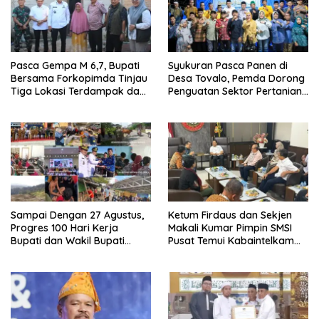
Pasca Gempa M 6,7, Bupati
Syukuran Pasca Panen di
Bersama Forkopimda Tinjau
Desa Tovalo, Pemda Dorong
Tiga Lokasi Terdampak dan
Penguatan Sektor Pertanian
Salurkan Bantuan
dan Perkebunan.
Sampai Dengan 27 Agustus,
Ketum Firdaus dan Sekjen
Progres 100 Hari Kerja
Makali Kumar Pimpin SMSI
Bupati dan Wakil Bupati
Pusat Temui Kabaintelkam
sudah 80 Persen
Polri: Bahas Media Siber
yang Profesional dan
Berkesinambungan