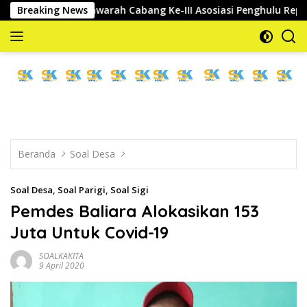
Langsung
 Musyawarah Cabang Ke-III Asosiasi Penghulu Republik Indones
Breaking News
ke
konten
memberitakan
dan
mengabarkan
Beranda
Soal Desa
Soal Desa
,
Soal Parigi
,
Soal Sigi
Pemdes Baliara Alokasikan 153
Juta Untuk Covid-19
SOALKAKITA
9 April 2020