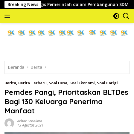
Langsung
ra Strategis Pemerintah dalam Pembangunan SDM
Breaking News
Wabu
ke
konten
memberitakan
dan
mengabarkan
Beranda
Berita
Berita
,
Berita Terbaru
,
Soal Desa
,
Soal Ekonomi
,
Soal Parigi
Pemdes Pangi, Prioritaskan BLTDes
Bagi 130 Keluarga Penerima
Manfaat
Akbar Lehalima
13 Agustus 2021