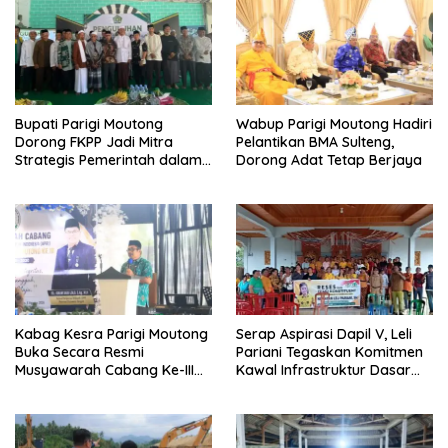
Bupati Parigi Moutong
Wabup Parigi Moutong Hadiri
Dorong FKPP Jadi Mitra
Pelantikan BMA Sulteng,
Strategis Pemerintah dalam
Dorong Adat Tetap Berjaya
Pembangunan SDM
Kabag Kesra Parigi Moutong
Serap Aspirasi Dapil V, Leli
Buka Secara Resmi
Pariani Tegaskan Komitmen
Musyawarah Cabang Ke-III
Kawal Infrastruktur Dasar
Asosiasi Penghulu Republik
dan Pemberdayaan
Indonesia
Masyarakat