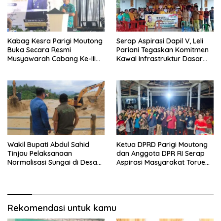
Kabag Kesra Parigi Moutong
Serap Aspirasi Dapil V, Leli
Buka Secara Resmi
Pariani Tegaskan Komitmen
Musyawarah Cabang Ke-III
Kawal Infrastruktur Dasar
Asosiasi Penghulu Republik
dan Pemberdayaan
Indonesia
Masyarakat
Wakil Bupati Abdul Sahid
Ketua DPRD Parigi Moutong
Tinjau Pelaksanaan
dan Anggota DPR RI Serap
Normalisasi Sungai di Desa
Aspirasi Masyarakat Torue
Air Panas
Melalui Reses Bersama
Rekomendasi untuk kamu