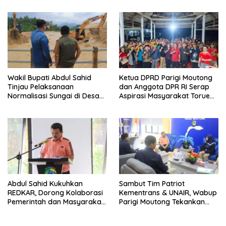
Masyarakat
Wakil Bupati Abdul Sahid
Ketua DPRD Parigi Moutong
Tinjau Pelaksanaan
dan Anggota DPR RI Serap
Normalisasi Sungai di Desa
Aspirasi Masyarakat Torue
Air Panas
Melalui Reses Bersama
Abdul Sahid Kukuhkan
Sambut Tim Patriot
REDKAR, Dorong Kolaborasi
Kementrans & UNAIR, Wabup
Pemerintah dan Masyarakat
Parigi Moutong Tekankan
Cegah Kebakaran
Realisasi Program
Pengembangan Potensi