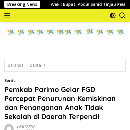
Langsung
akat
Breaking News
Wakil Bupati Abdul Sahid Tinjau Pelaksanaan Norma
ke
konten
memberitakan
dan
mengabarkan
Beranda
Berita
Berita
Pemkab Parimo Gelar FGD
Percepat Penurunan Kemiskinan
dan Penanganan Anak Tidak
Sekolah di Daerah Terpencil
SOALKAKITA