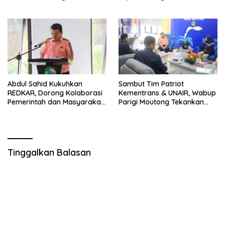
Air Panas
Melalui Reses Bersama
Abdul Sahid Kukuhkan
Sambut Tim Patriot
REDKAR, Dorong Kolaborasi
Kementrans & UNAIR, Wabup
Pemerintah dan Masyarakat
Parigi Moutong Tekankan
Cegah Kebakaran
Realisasi Program
Pengembangan Potensi
Daerah
Tinggalkan Balasan