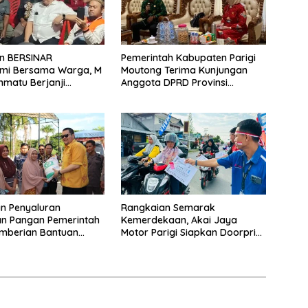
n BERSINAR
Pemerintah Kabupaten Parigi
hmi Bersama Warga, M
Moutong Terima Kunjungan
hmatu Berjanji
Anggota DPRD Provinsi
 Ibu Kota dan Rumah
Sulawesi Tengah
utong
n Penyaluran
Rangkaian Semarak
n Pangan Pemerintah
Kemerdekaan, Akai Jaya
emberian Bantuan
Motor Parigi Siapkan Doorprize
ahun 2024 Kab. Parigi
Menarik bagi Warga