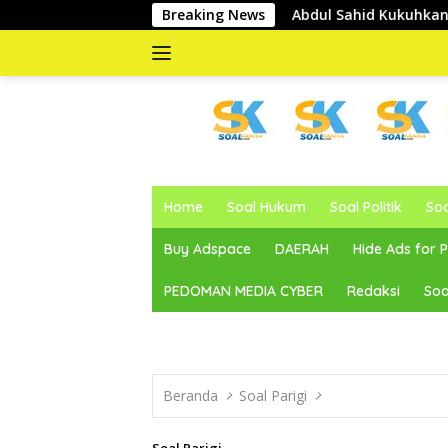
Langsung
ir Panas
Abdul Sahid Kukuhkan REDKAR, Dorong Kolabo
Breaking News
ke
konten
memberitakan
dan
Home
Soal Hukum
Soal Politik
So
mengabarkan
Buy Adspace
DAERAH
Hide Ads for
PEDOMAN MEDIA CYBER
Redaksi
Soa
Beranda
Soal Parigi