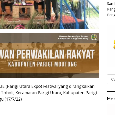
Samb
Pari
Peng
Cari
untu
 (Parigi Utara Expo) Festival yang dirangkaikan
 Toboli, Kecamatan Parigi Utara, Kabupaten Parigi
Med
u (17/7/22)