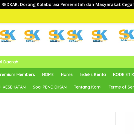
rasi Pemerintah dan Masyarakat Cegah Kebakaran
Sam
al Daerah
 Premium Members
HOME
Home
Indeks Berita
KODE ETIK
l KESEHATAN
Soal PENDIDIKAN
Tentang Kami
Terms of Ser