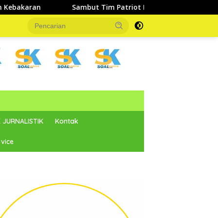
but Tim Patriot Kementrans & UNAIR, Wabup Parigi Moutong 
 JURNALISTIK
Kontak
vice