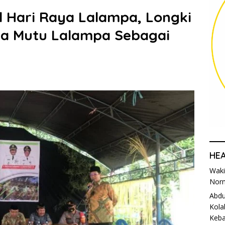
l Hari Raya Lalampa, Longki
ga Mutu Lalampa Sebagai
HE
Waki
Norm
Abdu
Kola
Keba