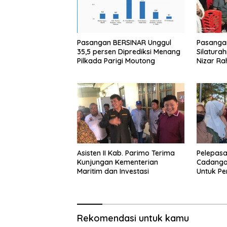
Pasangan BERSINAR Unggul
Pasanga
35,5 persen Diprediksi Menang
Silatura
Pilkada Parigi Moutong
Nizar Ra
Perbaiki
Sakit Mo
Asisten II Kab. Parimo Terima
Pelepasa
Kunjungan Kementerian
Cadanga
Maritim dan Investasi
Untuk P
Pangan T
Moutong
Rekomendasi untuk kamu