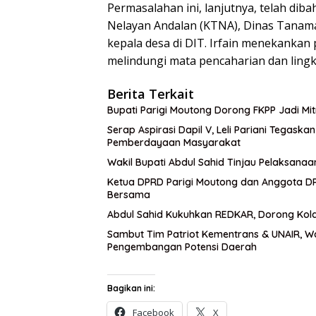
Permasalahan ini, lanjutnya, telah di
Nelayan Andalan (KTNA), Dinas Tanaman
kepala desa di DIT. Irfain menekankan
melindungi mata pencaharian dan ling
Berita Terkait
Bupati Parigi Moutong Dorong FKPP Jadi M
Serap Aspirasi Dapil V, Leli Pariani Tegask
Pemberdayaan Masyarakat
Wakil Bupati Abdul Sahid Tinjau Pelaksanaa
Ketua DPRD Parigi Moutong dan Anggota DPR
Bersama
Abdul Sahid Kukuhkan REDKAR, Dorong Kol
Sambut Tim Patriot Kementrans & UNAIR, W
Pengembangan Potensi Daerah
Bagikan ini:
Facebook
X