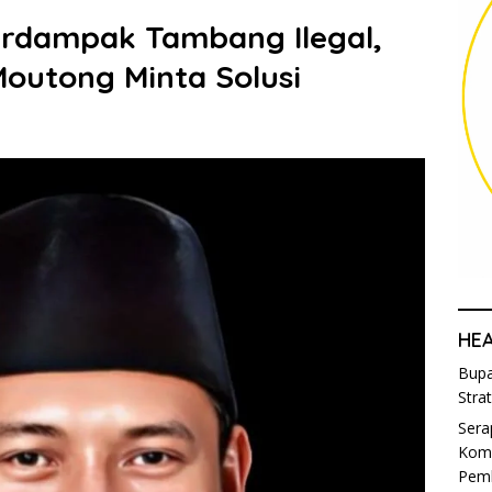
Terdampak Tambang Ilegal,
Moutong Minta Solusi
HE
Bupa
Stra
Sera
Komi
Pem