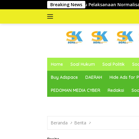
Langsung
i Abdul Sahid Tinjau Pelaksanaan Normalisasi Sungai di Desa Ai
Breaking News
ke
konten
memberitakan
dan
Home
Soal Hukum
Soal Politik
So
mengabarkan
Buy Adspace
DAERAH
Hide Ads for
PEDOMAN MEDIA CYBER
Redaksi
Soa
Beranda
Berita