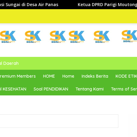
r Panas
Ketua DPRD Parigi Moutong dan Anggota DPR RI
al Daerah
 Premium Members
HOME
Home
Indeks Berita
KODE ETIK
l KESEHATAN
Soal PENDIDIKAN
Tentang Kami
Terms of Ser