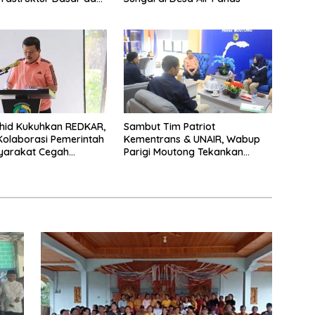
ayaan Masyarakat
hid Kukuhkan REDKAR,
Sambut Tim Patriot
olaborasi Pemerintah
Kementrans & UNAIR, Wabup
yarakat Cegah
Parigi Moutong Tekankan
an
Realisasi Program
Pengembangan Potensi
Daerah