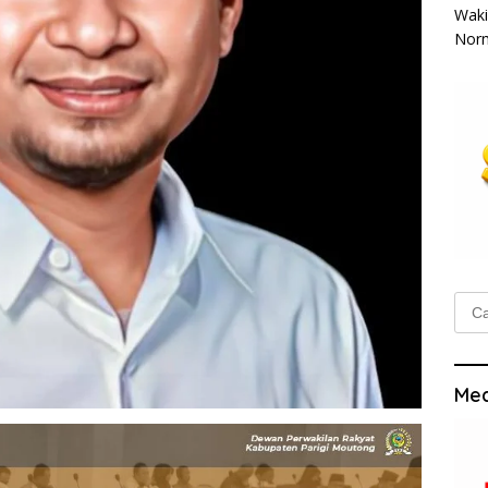
Waki
Norm
Cari
untu
Med