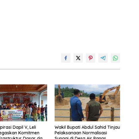
irasi Dapil V, Leli
Wakil Bupati Abdul Sahid Tinjau
Tegaskan Komitmen
Pelaksanaan Normalisasi
frastruktur Dasar dan
Sungai di Desa Air Panas