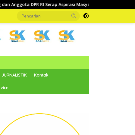
 Serap Aspirasi Masyarakat Torue Melalui Reses Bersama
 JURNALISTIK
Kontak
vice