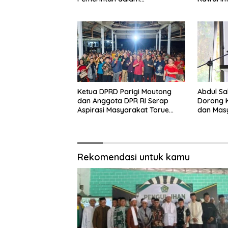
Pembangunan SDM
Pemberd
Ketua DPRD Parigi Moutong
Abdul Sa
dan Anggota DPR RI Serap
Dorong K
Aspirasi Masyarakat Torue
dan Mas
Melalui Reses Bersama
Kebakar
Rekomendasi untuk kamu