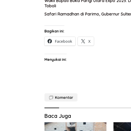
Wakil Bupati Buka Parigi Utara Expo 2025
Toboli
Safari Ramadhan di Parimo, Gubernur Sult
Bagikan ini:
Facebook
X
Menyukai ini:
Komentar
Baca Juga