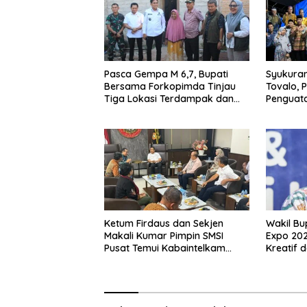
Pasca Gempa M 6,7, Bupati
Syukuran
Bersama Forkopimda Tinjau
Tovalo,
Tiga Lokasi Terdampak dan
Penguata
Salurkan Bantuan
dan Per
Ketum Firdaus dan Sekjen
Wakil Bu
Makali Kumar Pimpin SMSI
Expo 20
Pusat Temui Kabaintelkam
Kreatif 
Polri: Bahas Media Siber yang
Lalampa 
Profesional dan
Berkesinambungan