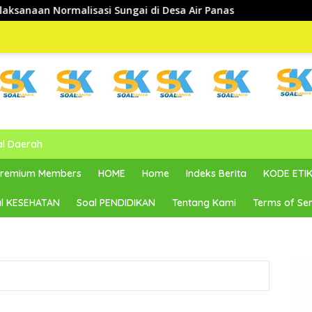
 Sungai di Desa Air Panas
al Daerah
 Premium Members
HOME
Home
Indeks Berita
KODE ETIK
l KESEHATAN
Soal PENDIDIKAN
Tentang Kami
Terms of Ser