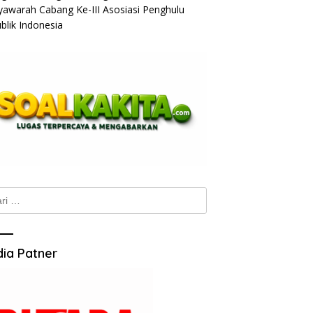
awarah Cabang Ke-III Asosiasi Penghulu
blik Indonesia
k:
ia Patner