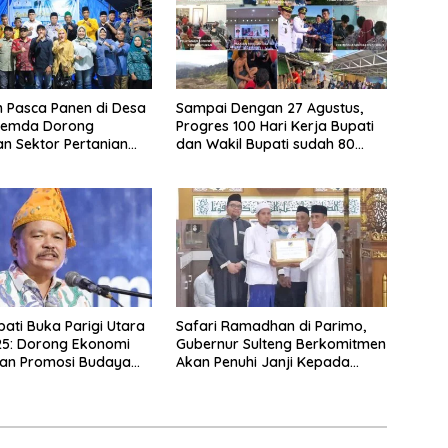
 Pasca Panen di Desa
Sampai Dengan 27 Agustus,
 Pemda Dorong
Progres 100 Hari Kerja Bupati
n Sektor Pertanian
dan Wakil Bupati sudah 80
kebunan.
Persen
pati Buka Parigi Utara
Safari Ramadhan di Parimo,
25: Dorong Ekonomi
Gubernur Sulteng Berkomitmen
dan Promosi Budaya
Akan Penuhi Janji Kepada
Toboli
Masyarakat