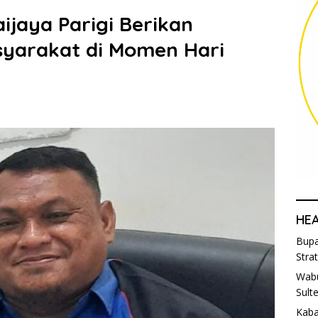
jaya Parigi Berikan
syarakat di Momen Hari
HE
Bupa
Stra
Wabu
Sult
Kaba