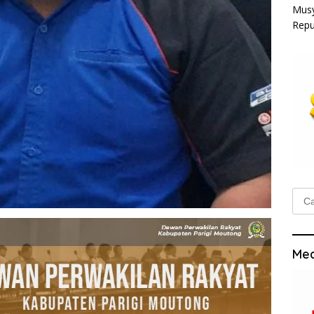
Musy
Repu
Cari
untu
Med