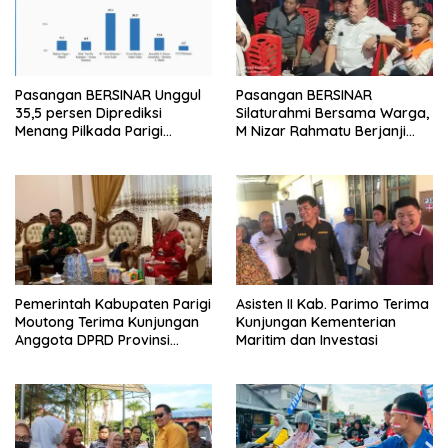
Pasangan BERSINAR Unggul
Pasangan BERSINAR
35,5 persen Diprediksi
Silaturahmi Bersama Warga,
Menang Pilkada Parigi
M Nizar Rahmatu Berjanji
Moutong
Perbaiki Ibu Kota dan Rumah
Sakit Moutong
Pemerintah Kabupaten Parigi
Asisten II Kab. Parimo Terima
Moutong Terima Kunjungan
Kunjungan Kementerian
Anggota DPRD Provinsi
Maritim dan Investasi
Sulawesi Tengah