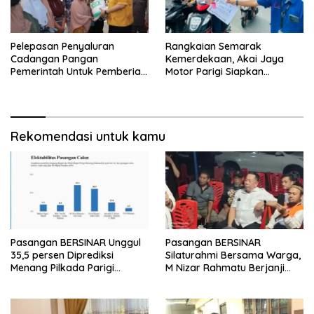
Pelepasan Penyaluran
Rangkaian Semarak
Cadangan Pangan
Kemerdekaan, Akai Jaya
Pemerintah Untuk Pemberian
Motor Parigi Siapkan
Bantuan Pangan Tahun 2024
Doorprize Menarik bagi
Kab. Parigi Moutong
Warga
Rekomendasi untuk kamu
Pasangan BERSINAR Unggul
Pasangan BERSINAR
35,5 persen Diprediksi
Silaturahmi Bersama Warga,
Menang Pilkada Parigi
M Nizar Rahmatu Berjanji
Moutong
Perbaiki Ibu Kota dan Rumah
Sakit Moutong