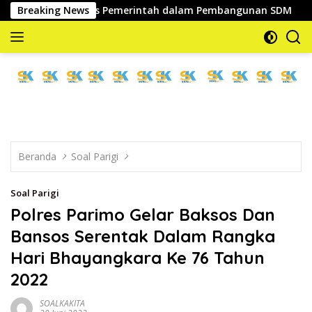
Langsung
ra Strategis Pemerintah dalam Pembangunan SDM
Breaking News
Serap
ke
konten
memberitakan
dan
mengabarkan
Beranda
Soal Parigi
Soal Parigi
Polres Parimo Gelar Baksos Dan
Bansos Serentak Dalam Rangka
Hari Bhayangkara Ke 76 Tahun
2022
SOALKAKITA