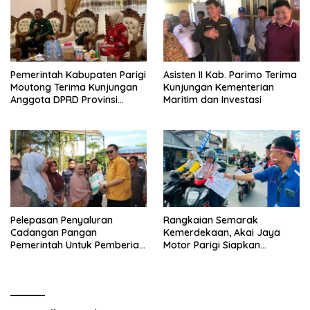
Pemerintah Kabupaten Parigi
Asisten II Kab. Parimo Terima
Moutong Terima Kunjungan
Kunjungan Kementerian
Anggota DPRD Provinsi
Maritim dan Investasi
Sulawesi Tengah
Pelepasan Penyaluran
Rangkaian Semarak
Cadangan Pangan
Kemerdekaan, Akai Jaya
Pemerintah Untuk Pemberian
Motor Parigi Siapkan
Bantuan Pangan Tahun 2024
Doorprize Menarik bagi
Kab. Parigi Moutong
Warga