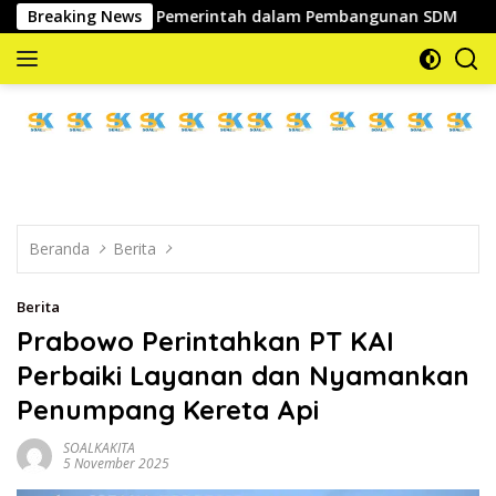
Langsung
a Strategis Pemerintah dalam Pembangunan SDM
Breaking News
Serap 
ke
konten
memberitakan
dan
mengabarkan
Beranda
Berita
Berita
Prabowo Perintahkan PT KAI
Perbaiki Layanan dan Nyamankan
Penumpang Kereta Api
SOALKAKITA
5 November 2025