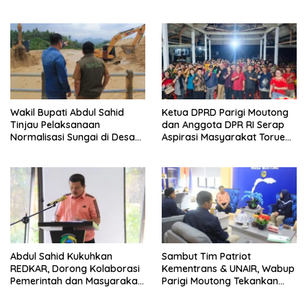
Pembangunan SDM
dan Pemberdayaan
Masyarakat
Wakil Bupati Abdul Sahid
Ketua DPRD Parigi Moutong
Tinjau Pelaksanaan
dan Anggota DPR RI Serap
Normalisasi Sungai di Desa
Aspirasi Masyarakat Torue
Air Panas
Melalui Reses Bersama
Abdul Sahid Kukuhkan
Sambut Tim Patriot
REDKAR, Dorong Kolaborasi
Kementrans & UNAIR, Wabup
Pemerintah dan Masyarakat
Parigi Moutong Tekankan
Cegah Kebakaran
Realisasi Program
Pengembangan Potensi