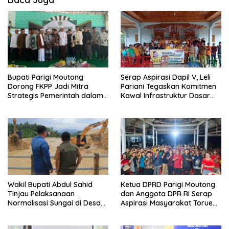
Bupati Parigi Moutong
Serap Aspirasi Dapil V, Leli
Dorong FKPP Jadi Mitra
Pariani Tegaskan Komitmen
Strategis Pemerintah dalam
Kawal Infrastruktur Dasar
Pembangunan SDM
dan Pemberdayaan
Masyarakat
Wakil Bupati Abdul Sahid
Ketua DPRD Parigi Moutong
Tinjau Pelaksanaan
dan Anggota DPR RI Serap
Normalisasi Sungai di Desa
Aspirasi Masyarakat Torue
Air Panas
Melalui Reses Bersama