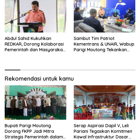
Abdul Sahid Kukuhkan
Sambut Tim Patriot
REDKAR, Dorong Kolaborasi
Kementrans & UNAIR, Wabup
Pemerintah dan Masyarakat
Parigi Moutong Tekankan
Cegah Kebakaran
Realisasi Program
Pengembangan Potensi
Daerah
Rekomendasi untuk kamu
Bupati Parigi Moutong
Serap Aspirasi Dapil V, Leli
Dorong FKPP Jadi Mitra
Pariani Tegaskan Komitmen
Strategis Pemerintah dalam
Kawal Infrastruktur Dasar